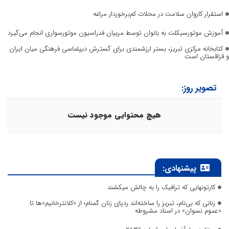
استقرار کاروان سلامت در محلات کم‌برخوردار مراغه
آموزش موتورسیکلت به بانوان توسط مربیان فدراسیون موتورسواری انجام می‌گیرد
کتابخانه مرکزی تبریز، بستر ارزشمندی برای گسترش دیپلماسی فرهنگی میان ایران
و قزاقستان است
تصویر روز:
هیچ محتوایی موجود نیست
پیشنهادی:
کارتونهایی که ترافیک را به چالش میکشند
زنانی که بی‌نام، تبریز را ساخته‌اند ردپای زنان گمنام؛ از «کلانترخانیم»ها تا
«عموم نسوان» در اسناد مشروطه