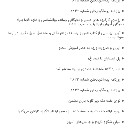
روزنامه پیام‌آذربایجان شماره 2835
روزنامه پیام‌آذربایجان شماره 2834
رؤسای کارگروه های علمی و نخبگانی رسانه، روانشناسی و علوم قضا بنیاد
نخبگان آذربایجان‌شرقی منصوب شدند
آیین رونمایی از کتاب «من و رسانه» توهم دانایی، ماحصل سهل‌انگاری در ارتقا
سواد رسانه
ایران و ضرورت ورود به عصر آموزش محتوا
پل ارسباران یا قره‌داغ؟
شماره ۱۵۳ ماهنامه «صدای زنان» منتشر شد
روزنامه پیام‌آذربایجان شماره 2833
روزنامه پیام‌آذربایجان شماره 2832
نوای نغمه دف زیر گلوله باران دشمن
بهبود ارائه خدمات به جامعه هدف از مسیر ارتقاء انگیزه کارکنان می‌گذرد
میانِ شکوهِ تاریخ و چالش‌های امروز