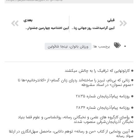
https://payamazarbayjan.ir/?p=11505
قبلی
بعدی
آیین گرامیداشت روز جهانی زبان مادری
آیین اختتامیه چهارمین جشنواره موسیقی فجر آذربایجان‌شرقی برگزار شد
برچسب ها:
ورزش بانوان، نینجا شائولین
کارتونهایی که ترافیک را به چالش میکشند
زنانی که بی‌نام، تبریز را ساخته‌اند ردپای زنان گمنام؛ از «کلانترخانیم»ها تا
«عموم نسوان» در اسناد مشروطه
روزنامه پیام‌آذربایجان شماره 2835
روزنامه پیام‌آذربایجان شماره 2834
رؤسای کارگروه های علمی و نخبگانی رسانه، روانشناسی و علوم قضا بنیاد
نخبگان آذربایجان‌شرقی منصوب شدند
آیین رونمایی از کتاب «من و رسانه» توهم دانایی، ماحصل سهل‌انگاری در ارتقا
سواد رسانه