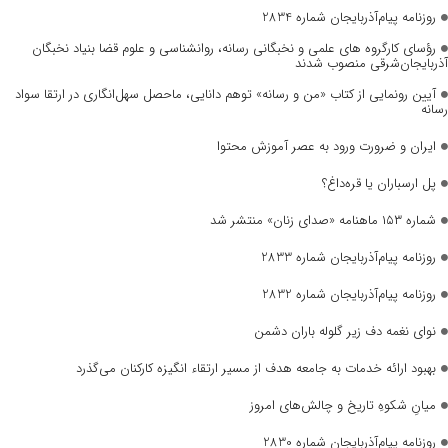
روزنامه پیام‌آذربایجان شماره 2834
رؤسای کارگروه های علمی و نخبگانی رسانه، روانشناسی و علوم قضا بنیاد نخبگان
آذربایجان‌شرقی منصوب شدند
آیین رونمایی از کتاب «من و رسانه» توهم دانایی، ماحصل سهل‌انگاری در ارتقا سواد
رسانه
ایران و ضرورت ورود به عصر آموزش محتوا
پل ارسباران یا قره‌داغ؟
شماره ۱۵۳ ماهنامه «صدای زنان» منتشر شد
روزنامه پیام‌آذربایجان شماره 2833
روزنامه پیام‌آذربایجان شماره 2832
نوای نغمه دف زیر گلوله باران دشمن
بهبود ارائه خدمات به جامعه هدف از مسیر ارتقاء انگیزه کارکنان می‌گذرد
میانِ شکوهِ تاریخ و چالش‌های امروز
روزنامه پیام‌آذربایجان شماره 2830