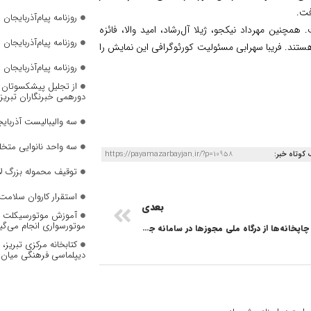
روزنامه پیام‌آذربایجان شما
همچنین مهرداد نیکجو، ژیلا آل‌رشاد، امید والا، فائزه
روزنامه پیام‌آذربایجان شماره 2823
تند. فریبا سهرابی مسئولیت کورئوگرافی این نمایش را
روزنامه پیام‌آذربایجان شماره 2822
از تجلیل پیشکسوتان تا 
دورهمی خبرنگاران تبریز
سه والیبالیست آذربایج
سه واحد نانوایی متخل
 کوتاه خبر:
https://payamazarbayjan.ir/?p=10958
توقیف محموله بزرگ لا
استقرار کاروان سلامت 
بعدی
آموزش موتورسیکلت به
موتورسواری انجام می‌گی
صدور مجوز چاپخانه‌ها از درگاه ملی مجوزها در سامانه جامع چاپ
کتابخانه مرکزی تبریز
دیپلماسی فرهنگی میان 