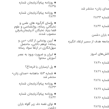
روزنامه پیام‌آذربایجان شماره
2835
روزنامه پیام‌آذربایجان شماره
2834
ره 2833
رؤسای کارگروه های علمی و
ره 2832
نخبگانی رسانه، روانشناسی و علوم
قضا بنیاد نخبگان آذربایجان‌شرقی
منصوب شدند
ه باران دشمن
آیین رونمایی از کتاب «من و
جامعه هدف از مسیر ارتقاء انگیزه
رسانه» توهم دانایی، ماحصل
سهل‌انگاری در ارتقا سواد رسانه
الش‌های امروز
ایران و ضرورت ورود به عصر
آموزش محتوا
ره 2830
پل ارسباران یا قره‌داغ؟
ره 2829
شماره ۱۵۳ ماهنامه «صدای زنان»
منتشر شد
ره 2828
روزنامه پیام‌آذربایجان شماره
2833
ره 2827
روزنامه پیام‌آذربایجان شماره
2832
ره 2826
نوای نغمه دف زیر گلوله باران
ره 2825
دشمن