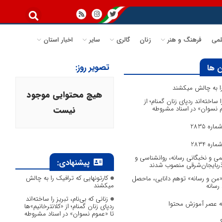
می
فرهنگ و هنر
زنان
گالری
سایر
اخبار استان
تصویر روز:
 ها
 را به چالش میکشند
هیچ محتوایی موجود
ا ساخته‌اند ردپای زنان گمنام؛ از
وم نسوان» در اسناد مشروطه
نیست
ره 2835
ره 2834
می و نخبگانی رسانه، روانشناسی و
پیشنهادی:
آذربایجان‌شرقی منصوب شدند
کارتونهایی که ترافیک را به چالش
 «من و رسانه» توهم دانایی، ماحصل
میکشند
 رسانه
زنانی که بی‌نام، تبریز را ساخته‌اند
به عصر آموزش محتوا
ردپای زنان گمنام؛ از «کلانترخانیم»ها
تا «عموم نسوان» در اسناد مشروطه