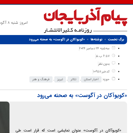
امروز: شنبه 8 آگوست 2026
برگ نخست
نوشته‌ها
«کویوآکان در آگوست» به صحنه می‌رود
سه‌شنبه 24 دسامبر 2024
6:57 ب.ظ
بدون نظر
کدخبر:10958
حوزه:
اخبار استان
,
تئاتر
,
تبریز
,
فرهنگ و هنر
«کویوآکان در آگوست» به صحنه می‌رود
«کویوآکان در آگوست» عنوان نمایشی است که قرار است طی