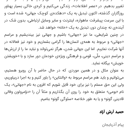
تغییر بدهیم. در «عصر اطلاعات»، زندگی می‌کنیم و کره‌ی خاکی بسیار پهناور
روزگاران گذشته، اکنون تبدیل به یک «دهکده‌ی کوچک جهانی» شده است و
با این سرعت پیشرفت ماهواره، اینترنت و سایر وسایل ارتباطی، بدون شک در
آینده‌ی نه چندان دور، تبدیل به یک «خانه» خواهد شد.
در چنین شرایطی، ما نیز «جهانی» باشیم و جهانی نیز بیندیشیم و مراسم
«جهانی» و مربوط به همه‌ی انسان‌ها را گرامی بشماریم و خود نیز فعالانه در
آنها شرکت نماییم. اما این جهانی شدن، هرگز نمی‌تواند و نباید ما را از ارزش‌ها
و مراسم دینی، ملّی، قومی و فرهنگی ویژه‌ی خودمان دور سازد و با «خویشتن
خویش» بیگانه نماید.
به عنوان مثال و در همین موردی که در حال حاضر با آن روبرو هستیم،
می‌توانیم و باید هم مراسم مربوط به «والنتاین» را باور کنیم و به اجرا دربیاوریم،
ولی این حق مسلم را نیز برای خود قایل شویم که افزون به نام «جهانی»، یک
نام «بومی» متعلق به خود را روی آن بگذاریم و مثلاً آن را «دؤمرولون وفالی
قادینی گونو» و یا به طور خلاصه «سئوگی گونو» بنامیم.
حمید آرش آزاد
پیام آذربایجان