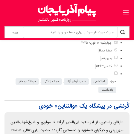
برگ نخست
نوشته‌ها
کُرنشی در پیشگاه یک «والنتاین» خودی
چهارشنبه 12 فوریه 2025
1:58 ب.ظ
بدون نظر
کدخبر:11462
حوزه:
اجتماعی
,
حمید آرش آزاد
,
سبک زندگی
,
فرهنگ و هنر
,
یادداشت
کُرنشی در پیشگاه یک «والنتاین» خودی
عارفان راستین، از ابوسعید ابی‌الخیر گرفته تا مولوی و شیخ‌شهاب‌الدین
سهروردی و دیگران «عشق» را نخستین آفریده‌ حضرت باری‌تعالی شناخته