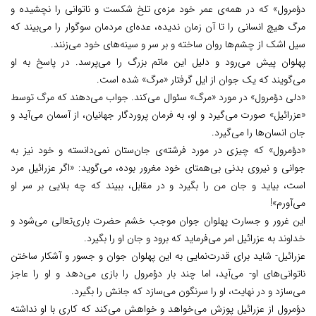
دؤمرول» که در همه‌ی عمر خود مزه‌ی تلخ شکست و ناتوانی را نچشیده و
مرگ هیچ انسانی را تا آن زمان ندیده، عده‌ای مردمان سوگوار را می‌بیند که
سیل اشک از چشم‌ها روان ساخته و بر سر و سینه‌های خود می‌زنند.
پهلوان پیش می‌رود و دلیل این ماتم بزرگ را می‌پرسد. در پاسخ به او
می‌گویند که یک جوان از ایل گرفتار «مرگ» شده است.
«دلی دؤمرول» در مورد «مرگ» سئوال می‌کند. جواب می‌دهند که مرگ توسط
«عزرائیل» صورت می‌گیرد و او، به فرمان پروردگار جهانیان، از آسمان می‌آید و
جان انسان‌ها را می‌گیرد.
«دؤمرول» که چیزی در مورد فرشته‌ی جان‌ستان نمی‌دانسته و خود نیز به
جوانی و نیروی بدنی بی‌همتای خود مغرور بوده، می‌گوید: «اگر عزرائیل مرد
است، بیاید و جان من را بگیرد و در مقابل، ببیند که چه بلایی بر سر او
می‌آورم»!
این غرور و جسارت پهلوان جوان موجب خشم حضرت باری‌تعالی می‌شود و
خداوند به عزرائیل امر می‌فرماید که برود و جان او را بگیرد.
عزرائیل- شاید برای قدرت‌نمایی به این پهلوان جوان و جسور و آشکار ساختن
ناتوانی‌های او- می‌آید، اما چند بار دؤمرول را بازی می‌دهد و او را عاجز
می‌سازد و در نهایت، او را سرنگون می‌سازد که جانش را بگیرد.
دؤمرول از عزرائیل پوزش می‌خواهد و خواهش می‌کند که کاری با او نداشته