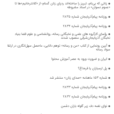
زنانی که بی‌نام، تبریز را ساخته‌اند ردپای زنان گمنام؛ از «کلانترخانیم»ها تا
«عموم نسوان» در اسناد مشروطه
روزنامه پیام‌آذربایجان شماره 2835
روزنامه پیام‌آذربایجان شماره 2834
رؤسای کارگروه های علمی و نخبگانی رسانه، روانشناسی و علوم قضا بنیاد
نخبگان آذربایجان‌شرقی منصوب شدند
آیین رونمایی از کتاب «من و رسانه» توهم دانایی، ماحصل سهل‌انگاری در ارتقا
سواد رسانه
ایران و ضرورت ورود به عصر آموزش محتوا
پل ارسباران یا قره‌داغ؟
شماره ۱۵۳ ماهنامه «صدای زنان» منتشر شد
روزنامه پیام‌آذربایجان شماره 2833
روزنامه پیام‌آذربایجان شماره 2832
نوای نغمه دف زیر گلوله باران دشمن