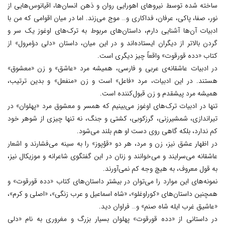
ساخته شده توسط نیروهای اهورایی روان و ذهن انسان‌ها، اقیانوس‌هایی از
نور، صفا، پاکی، عرفان، فداکاری و… موج می‌زند. اما در میان اقوامی که من با
ادبیات آن‌ها آشنایی دارم، داستان‌های مربوط به ترک‌های اوغوز یک سر و
گردن بالاتر از دیگران ایستاده‌اند و در این میان، داستان «دلی دؤمرول» از
کتاب «دده قورقوت» واقعاً چیز دیگری است.
در ادبیات عاشقانه‌ی عربی و فارسی، همیشه مرد «عاشق» و زن «معشوق»
هستند. در این ادبیات، مرد «فاعل» است و زن «منفعل» و بدین ترتیب،
همیشه مرد پیشقدم و زن قبول‌کننده است.
تنها در ادبیات ترک‌های اوغوز می‌بینیم که همسر و معشوق مرد «پهلوان» در
تیراندازی، شمشیرزنی، گرزکوبی، کشتی و جنگ، نه تنها چیزی از شوهر خود
کم ندارد، بلکه گاهی روی دست او هم بلند می‌شود.
در اظهار عشق نیز، زن و مرد، هر دو «قوْپوز» را به سینه می‌فشارند و اشعار
عاشقانه می‌سرایند و می‌خوانند و زنان در این گفتگوی شاعرانه و موزیکال نیز،
به قول معروف، به هیچ وجه کم نمی‌آورند.
نمونه‌های این موارد را می‌توان در بیشتر داستان‌های کتاب «دده قورقوت» و
همچنین داستان‌های «کوراوغلو»، «شاه اسماعیل و عرب زنگی»، «اصلی و کرم»،
«عاشیق غرب ایله شاه صنم» و… فراوان دید.
در داستانی از «دده قورقوت» پهلوان بسیار بزرگ و مغروری به نام «دلی