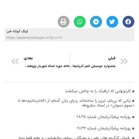
لینک کوتاه خبر:
https://payamazarbayjan.ir/?p=11462
قبلی
بعدی
جشنواره موسیقی فجر آذربایجان شرقی برگزار می‌شود
خانه موزه استاد شهریار پژوهشکده می‌شود
کارتونهایی که ترافیک را به چالش میکشند
زنانی که بی‌نام، تبریز را ساخته‌اند ردپای زنان گمنام؛ از «کلانترخانیم»ها تا
«عموم نسوان» در اسناد مشروطه
روزنامه پیام‌آذربایجان شماره 2835
روزنامه پیام‌آذربایجان شماره 2834
رؤسای کارگروه های علمی و نخبگانی رسانه، روانشناسی و علوم قضا بنیاد