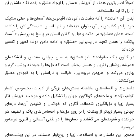
اصولاً اصلی‌ترین هدف از آفرینش هستی را ایجاد عشق و زنده نگاه داشتن آن
از ازل تا ابد دانسته‌اند.
اینان، آن «امانت» را که دشت‌ها، کوه‌ها، اقیانوس‌ها، آسمان‌ها و حتی ملایک
خود را در کشیدن بار آن ناتوان دیده‌اند و تنها انسان شایستگی‌اش را داشته
است، همان «عشق» می‌دانند و «بلی» گفتن انسان در پاسخ به پرسش «أَلَستُ
بِربّکُم» را همان تعهد در پذیرایی «عشق» و ادامه دادن «وفا» تعبیر و تفسیر
کرده‌اند.
در کانون پاک خانواده‌ها نیز «عشق» به سان چراغی مقدس و آتشکده‌ای
همیشه روشنایی آفرین و هستی‌بخش است که دل‌ها را جاودانه روشن، گرم و
بهاری می‌کند و اهریمن بی‌وفایی، خیانت و ناراستی را به نابودی مطلق
می‌کشاند.
داستان‌ها و افسانه‌های عاشقانه بخش‌های بزرگی از ادبیات، بخصوص اشعار
اقوام، نژادها و ملت‌های گوناگون جهان را تشکیل داده و موجب آفرینش آثار
بسیار زیبا و دل‌انگیزی شده‌اند. آثاری که خواندن و شنیدن آن‌ها، درهای
جهانی بسیار زیباتر از بهشت را بر روی دل‌ها و احساس‌های پاک و لطیف هر
خواننده و شنونده‌ای می‌گشاید و انسان‌ها را در لذتی آسمانی و اثیری غوطه‌ور
می‌سازد.
همه‌ی این داستان‌ها و افسانه‌ها، زیبا و روح‌نواز هستند، در این بهشت‌های