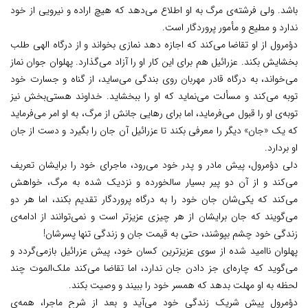
باشد. ولی فرشته‌ی مرگ به او اطلاع می‌دهد که هیچ اراده و نیرویی از خود
ندارد و مطیع و مأمور پروردگار است.
دؤمرول از او تقاضا می‌کند که اجازه دهد نمازی بخواند و از درگاه الهی طلب
بخشایش بکند. عزرائیل هم برای این کار او را آزاد می‌گذارد. پهلوان جوان نماز
می‌خواند، به درگاه قادر مهربان روی بندگی می‌ساید، از گناه و جسارت خود
توبه می‌کند و مسألت می‌نماید که او را ببخشاید. خداوند هستی‌بخش نیز
توبه‌ی او را قبول می‌فرماید، اما برای رهایی جانش از مرگ، به او امر می‌فرماید
که یک «جان» دیگر را معرفی بکند تا عزرائیل آن جان را بگیرد و دست از جان
او بردارد.
دلی دؤمرول، پیش مادر و پدر خود می‌رود، ماجرای خود را برایشان تعریف
می‌کند و از آن دو پیر بسیار سالخورده و نزدیک شده به مرگ، خواهش
می‌کند که یکی‌شان جان خود را به درگاه پروردگار تقدیم بکند، اما هر دو
می‌گویند که جان برایشان از هر چیزی عزیزتر است و نمی‌توانند از ادامه‌ی
زندگی خود چشم بپوشند، حتی به قیمت جان و زندگی تنها پسرشان!
پهلوان ناامید شده از سوی عزیزترین کسان خود، پیش عزرائیل بازمی‌گردد و
می‌گوید که چاره‌ای جز دادن جان ندارد، اما تقاضا می‌کند ملک‌الموت چند
لحظه به او مهلت بدهد که همسر خود را ببیند و وصیت بکند.
دؤمرول پیش شریک زندگی خود می‌آید و بعد از شرح ماجرا، همه‌ی