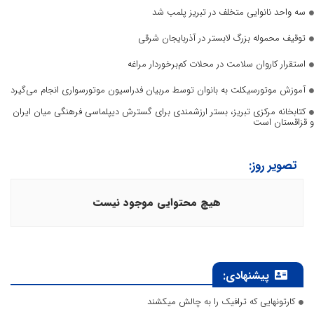
سه واحد نانوایی متخلف در تبریز پلمب شد
توقیف محموله بزرگ لابستر در آذربایجان شرقی
استقرار کاروان سلامت در محلات کم‌برخوردار مراغه
آموزش موتورسیکلت به بانوان توسط مربیان فدراسیون موتورسواری انجام می‌گیرد
کتابخانه مرکزی تبریز، بستر ارزشمندی برای گسترش دیپلماسی فرهنگی میان ایران
و قزاقستان است
تصویر روز:
هیچ محتوایی موجود نیست
پیشنهادی:
کارتونهایی که ترافیک را به چالش میکشند