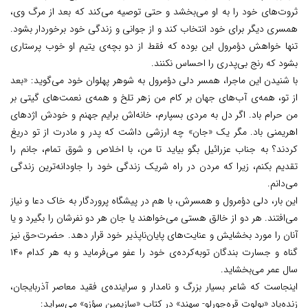
ثروت‌های خود را به او می‌بخشد و حتی توصیه می‌کند که بعد از مرگ وی،
همسری دیگر برای خود انتخاب کند و از جوانی و زندگی خود برخوردار بشود.
تنها خواهش دؤمرول این بوده که فقط از دو بچه‌ی یتیم او خوب پرستاری
بشود که رنج بی‌پدری را احساس نکنند.
با شنیدن این ماجرا، همسر دلی دؤمرول به شوهر پهلوان خود می‌گوید: «بعد
از تو، همه‌ی آب‌های جهان بر کام من زهر تلخ و همه‌ی نعمت‌های گیتی بر
من حرام باد. اگر دل به مردی بسپارم، خانه‌اش برایم جهنم و خودش اژدهای
اهریمنی باد. مگر یک «جان» چه ارزشی داشت که پدر و مادرت از تو دریغ
کردند؟ به جناب عزرائیل بگو بیاید تا من، با اخلاص و شوق تمام، جانم را
تقدیم بکنم، زیرا که مردن در راه شریک زندگی خود را جاودانه‌ترین زندگی
می‌دانم.
این بار، دلی دؤمرول و همسرش، با هم در پیشگاه پروردگار به خاک دعا و نیاز
می‌افتند. هر دو از خالق هستی می‌خواهند یا جان هر دو نفرشان را بگیرد و یا
آنان را مورد بخشایش و عنایت‌های پایان‌ناپذیر خود قرار دهد. حضرت‌حق نیز
گناه و جسارت بندگان توبه‌کرده‌ی خود را عفو می‌فرماید و به هر کدام ۱۴۰
سال عمر می‌بخشاید.
اینجاست که شاعر بسیار بزرگ و نامدار و سراینده‌ی فقید معاصر آذربایجان،
زنده‌یاد «بولوت قره‌چورلو- سهند» در کتاب «سازیمین سؤزو» می‌سراید: