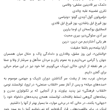
دئمک بیر قادینین عشقی- وفاسی
تانری غضبینه غلبه چالدی
دؤمرولون گول آچدی گونو- دونیاسی
یوز قیرخ ایل یاشادی، یوز قیرخ ایل قالدی
انسانلیق یوکسه‌لن ان اوجا یئرین
بیر آدی سئوگی‌دیر، بیری محبت
هر یانی آختاردیم من درین- درین
آرایا بیلمه‌دیم باشقا حقیقت
«والنتاین»، این روز عشق، وفاداری و دلدادگی پاک و حلال میان همسران
جهان را گرامی می‌داریم و به عموم زنان و مردان متأهل و سرشار از وفا و صفا
در هر نقطه از کره‌ی خاکی تبریک می‌گوییم. اما خود نیز در این میام حرفی
برای گفتن داریم.
مردمان غرب، بعد از پشت سر گذاشتن دوران تاریک و جهنمی موسوم به
«سده‌های میانه» و پس از آغاز عصر «انقلاب صنعتی» در اروپا، توانستند نوعی
«انقلاب فرهنگی» نیز پدید بیاورند و از آنجایی که بر تکنولوژی مدرن و
رسانه‌های گروهی تسلط یافته‌اند، توانستند همه‌ی پدیده‌های دلخواه خود را
«جهانی» بکنند، در حالی که در برخی موارد، ما بسیار بهتر از آنها را داشتیم.
اینک در برابر واقعیت‌هایی قرار گرفته‌ایم که نمی‌توانیم آنها را به سود خود