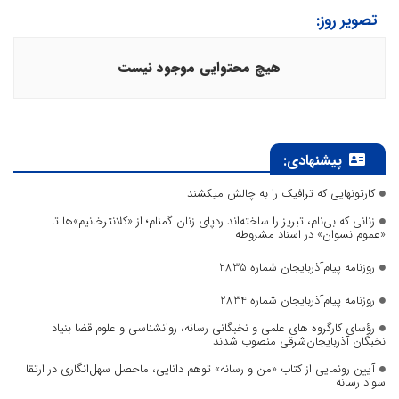
تصویر روز:
هیچ محتوایی موجود نیست
پیشنهادی:
کارتونهایی که ترافیک را به چالش میکشند
زنانی که بی‌نام، تبریز را ساخته‌اند ردپای زنان گمنام؛ از «کلانترخانیم»ها تا
«عموم نسوان» در اسناد مشروطه
روزنامه پیام‌آذربایجان شماره 2835
روزنامه پیام‌آذربایجان شماره 2834
رؤسای کارگروه های علمی و نخبگانی رسانه، روانشناسی و علوم قضا بنیاد
نخبگان آذربایجان‌شرقی منصوب شدند
آیین رونمایی از کتاب «من و رسانه» توهم دانایی، ماحصل سهل‌انگاری در ارتقا
سواد رسانه