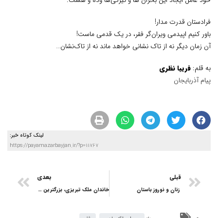
فرادستان قدرت مدار!
باور کنیم اپیدمی ویران‌گر فقر، در یک قدمی ماست!
آن زمان دیگر نه از تاک نشانی خواهد ماند نه از تاک‌نشان…
به قلم:
فریبا نظری
پیام آذربایجان
لینک کوتاه خبر:
https://payamazarbayjan.ir/?p=11767
قبلی
بعدی
‍ زنان و نوروز باستان
خاندان ملک تبریزی، بزرگترین واقف معاصر ایران