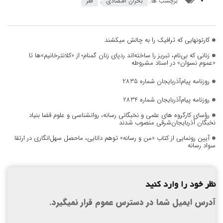
برچسب ها:
بحران اقتصادی
,
فقر
کارتونهایی که ترافیک را به چالش میکشند
زنانی که بی‌نام، تبریز را ساخته‌اند ردپای زنان گمنام؛ از «کلانترخانیم»ها تا
«عموم نسوان» در اسناد مشروطه
روزنامه پیام‌آذربایجان شماره 2835
روزنامه پیام‌آذربایجان شماره 2834
رؤسای کارگروه های علمی و نخبگانی رسانه، روانشناسی و علوم قضا بنیاد
نخبگان آذربایجان‌شرقی منصوب شدند
آیین رونمایی از کتاب «من و رسانه» توهم دانایی، ماحصل سهل‌انگاری در ارتقا
سواد رسانه
نظر خود را وارد کنید
آدرس ایمیل شما در دسترس عموم قرار نمیگیرد.