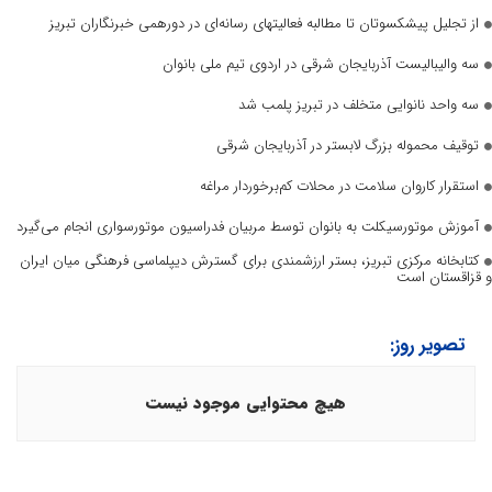
از تجلیل پیشکسوتان تا مطالبه فعالیتهای رسانه‌ای در دورهمی خبرنگاران تبریز
سه والیبالیست آذربایجان‌ شرقی در اردوی تیم ملی بانوان
سه واحد نانوایی متخلف در تبریز پلمب شد
توقیف محموله بزرگ لابستر در آذربایجان شرقی
استقرار کاروان سلامت در محلات کم‌برخوردار مراغه
آموزش موتورسیکلت به بانوان توسط مربیان فدراسیون موتورسواری انجام می‌گیرد
کتابخانه مرکزی تبریز، بستر ارزشمندی برای گسترش دیپلماسی فرهنگی میان ایران
و قزاقستان است
تصویر روز:
هیچ محتوایی موجود نیست