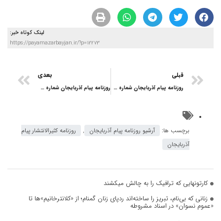
لینک کوتاه خبر:
https://payamazarbayjan.ir/?p=12273
قبلی
بعدی
روزنامه پیام آذربایجان شماره 2580
روزنامه پیام آذربایجان شماره 2583
برچسب ها:
آرشیو روزنامه پیام آذربایجان
,
روزنامه کثیرالانتشار پیام
آذربایجان
کارتونهایی که ترافیک را به چالش میکشند
زنانی که بی‌نام، تبریز را ساخته‌اند ردپای زنان گمنام؛ از «کلانترخانیم»ها تا
«عموم نسوان» در اسناد مشروطه