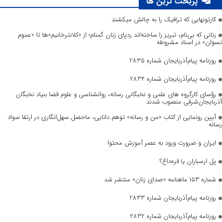
پربحث ترین ها
کارتونهایی که ترافیک را به چالش میکشند
زنانی که بی‌نام، تبریز را ساخته‌اند ردپای زنان گمنام؛ از «کلانترخانیم»ها تا «عموم
نسوان» در اسناد مشروطه
روزنامه پیام‌آذربایجان شماره 2835
روزنامه پیام‌آذربایجان شماره 2834
رؤسای کارگروه های علمی و نخبگانی رسانه، روانشناسی و علوم قضا بنیاد نخبگان
آذربایجان‌شرقی منصوب شدند
آیین رونمایی از کتاب «من و رسانه» توهم دانایی، ماحصل سهل‌انگاری در ارتقا سواد
رسانه
ایران و ضرورت ورود به عصر آموزش محتوا
پل ارسباران یا قره‌داغ؟
شماره ۱۵۳ ماهنامه «صدای زنان» منتشر شد
روزنامه پیام‌آذربایجان شماره 2833
روزنامه پیام‌آذربایجان شماره 2832