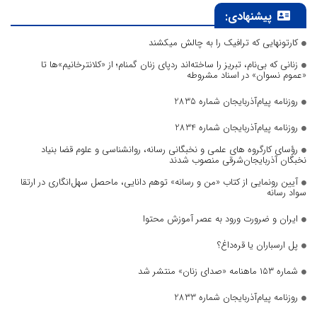
پیشنهادی:
کارتونهایی که ترافیک را به چالش میکشند
زنانی که بی‌نام، تبریز را ساخته‌اند ردپای زنان گمنام؛ از «کلانترخانیم»ها تا
«عموم نسوان» در اسناد مشروطه
روزنامه پیام‌آذربایجان شماره 2835
روزنامه پیام‌آذربایجان شماره 2834
رؤسای کارگروه های علمی و نخبگانی رسانه، روانشناسی و علوم قضا بنیاد
نخبگان آذربایجان‌شرقی منصوب شدند
آیین رونمایی از کتاب «من و رسانه» توهم دانایی، ماحصل سهل‌انگاری در ارتقا
سواد رسانه
ایران و ضرورت ورود به عصر آموزش محتوا
پل ارسباران یا قره‌داغ؟
شماره ۱۵۳ ماهنامه «صدای زنان» منتشر شد
روزنامه پیام‌آذربایجان شماره 2833