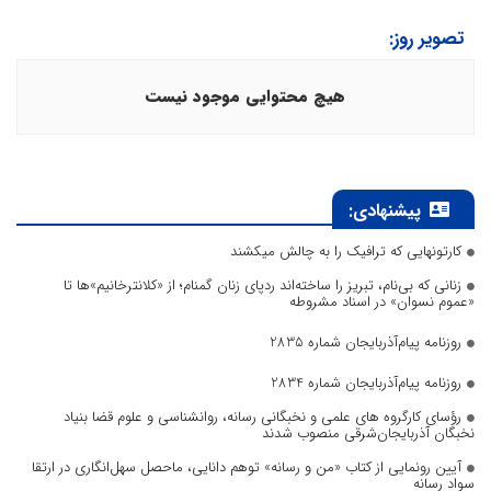
تصویر روز:
هیچ محتوایی موجود نیست
پیشنهادی:
کارتونهایی که ترافیک را به چالش میکشند
زنانی که بی‌نام، تبریز را ساخته‌اند ردپای زنان گمنام؛ از «کلانترخانیم»ها تا
«عموم نسوان» در اسناد مشروطه
روزنامه پیام‌آذربایجان شماره 2835
روزنامه پیام‌آذربایجان شماره 2834
رؤسای کارگروه های علمی و نخبگانی رسانه، روانشناسی و علوم قضا بنیاد
نخبگان آذربایجان‌شرقی منصوب شدند
آیین رونمایی از کتاب «من و رسانه» توهم دانایی، ماحصل سهل‌انگاری در ارتقا
سواد رسانه