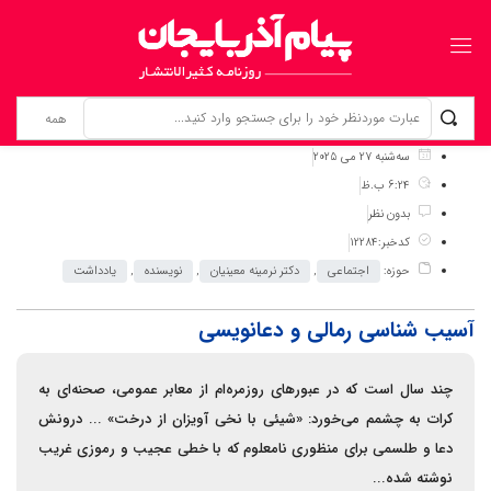
برگ نخست
نوشته‌ها
آسیب شناسی رمالی و دعانویسی
سه‌شنبه 27 می 2025
6:24 ب.ظ
بدون نظر
کدخبر:12284
حوزه:
اجتماعی
,
دکتر نرمینه معینیان
,
نویسنده
,
یادداشت
آسیب شناسی رمالی و دعانویسی
چند سال است که در عبور‌های روزمره‌ام از معابر عمومی، صحنه‌ای به
کرات به چشمم می‌خورد: «شیئی با نخی آویزان از درخت» ... درونش
دعا و طلسمی برای منظوری نامعلوم که با خطی عجیب و رموزی غریب
نوشته شده...