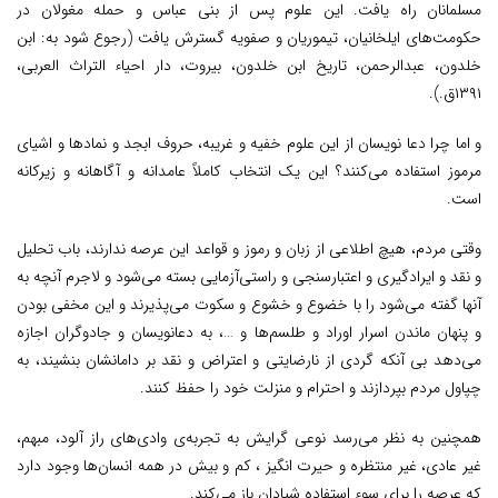
مسلمانان راه یافت. این علوم پس از بنی عباس و حمله مغولان در
حکومت‌های ایلخانیان، تیموریان و صفویه گسترش یافت (رجوع شود به: ابن
خلدون، عبدالرحمن، تاریخ ابن خلدون، بیروت،‌ دار احیاء التراث العربی،
۱۳۹۱ق.).
و اما چرا دعا نویسان از این علوم خفیه و غریبه، حروف ابجد و نمادها و اشیای
مرموز استفاده می‌کنند؟ این یک انتخاب کاملاً عامدانه و آگاهانه و زیرکانه
است.
وقتی مردم، هیچ اطلاعی از زبان و رموز و قواعد این عرصه ندارند، باب تحلیل
و نقد و ایرادگیری و اعتبارسنجی و راستی‌آزمایی بسته می‌شود و لاجرم آنچه به
آنها گفته می‌شود را با خضوع و خشوع و سکوت می‌پذیرند و این مخفی بودن
و پنهان ماندن اسرار اوراد و طلسم‌ها و …، به دعانویسان و جادوگران اجازه
می‌دهد بی آنکه گردی از نارضایتی و اعتراض و نقد بر دامانشان بنشیند، به
چپاول مردم بپردازند و احترام و منزلت خود را حفظ کنند.
همچنین به نظر می‌رسد نوعی گرایش به تجربه‌ی وادی‌های راز آلود، مبهم،
غیر عادی، غیر منتظره و حیرت انگیز ، کم و بیش در همه انسان‌ها وجود دارد
که عرصه را برای سوء استفاده شیادان باز می‌کند.