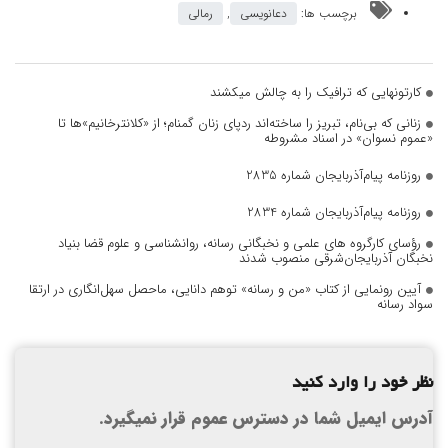
برچسب ها:
دعانویسی
,
رمالی
کارتونهایی که ترافیک را به چالش میکشند
زنانی که بی‌نام، تبریز را ساخته‌اند ردپای زنان گمنام؛ از «کلانترخانیم»ها تا
«عموم نسوان» در اسناد مشروطه
روزنامه پیام‌آذربایجان شماره 2835
روزنامه پیام‌آذربایجان شماره 2834
رؤسای کارگروه های علمی و نخبگانی رسانه، روانشناسی و علوم قضا بنیاد
نخبگان آذربایجان‌شرقی منصوب شدند
آیین رونمایی از کتاب «من و رسانه» توهم دانایی، ماحصل سهل‌انگاری در ارتقا
سواد رسانه
نظر خود را وارد کنید
آدرس ایمیل شما در دسترس عموم قرار نمیگیرد.