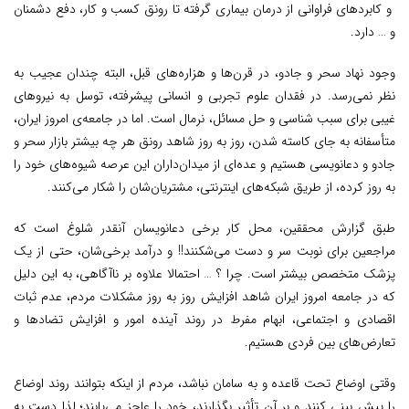
و کابردهای فراوانی از درمان بیماری گرفته تا رونق کسب و کار، دفع دشمنان
و … دارد.
وجود نهاد سحر و جادو، در قرن‌ها و هزاره‌های قبل، البته چندان عجیب به
نظر نمی‌رسد. در فقدان علوم تجربی و انسانی پیشرفته، توسل به نیروهای
غیبی برای سبب شناسی و حل مسائل، نرمال است. اما در جامعه‌ی امروز ایران،
متأسفانه به جای کاسته شدن، روز به روز شاهد رونق هر چه بیشتر بازار سحر و
جادو و دعانویسی هستیم و عده‌ای از میدان‌داران این عرصه شیوه‌های خود را
به روز کرده، از طریق شبکه‌های اینترنتی، مشتریان‌شان را شکار می‌کنند.
طبق گزارش محققین، محل کار برخی دعانویسان آنقدر شلوغ است که
مراجعین برای نوبت سر و دست می‌شکنند!! و درآمد برخی‌شان، حتی از یک
پزشک متخصص بیشتر است. چرا ؟ … احتمالا علاوه بر ناآگاهی، به این دلیل
که در جامعه امروز ایران شاهد افزایش روز به روز مشکلات مردم، عدم ثبات
اقصادی و اجتماعی، ابهام مفرط در روند آینده امور و افزایش تضاد‌ها و
تعارض‌ها‌ی بین فردی هستیم.
وقتی اوضاع تحت قاعده و به سامان نباشد، مردم از اینکه بتوانند روند اوضاع
را پیش بینی کنند و بر آن تأثیر بگذارند، خود را عاجز می‌یابند؛ لذا دست به