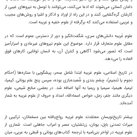
دامان کسانی می‌شوند که ادعا می‌کنند، می‌توانند با توسل به نیروهای غیبی از
کارشان گره‌گشایی کنند و در این راه از اوراد و اذکار و اشیا و روش‌های عجیب
و غریبی استفاده می‌کنند که برگرفته از علوم خفیه و غریبه است.
علوم غَریبه دانش‌های سری، شگفت‌انگیز و دور از دسترس عموم است که در
مقابل علوم متعارف قرار دارد. موضوع این علوم نیروهای غیرعادی و اسرارآمیز
است که تصور می‌شود آگاهی و کنترل آن، به انسان توانایی کارهای فوق
العاده را می‌دهد.
در تاریخ اسلامی، علوم غریبه ابتدا شامل سِحر، پیشگویی با ستاره‌ها (احکام
نجوم یا تَنجیم)، چشم‌ بندی و شُعبده‌بازی بوده، سپس پنج علم یونانی کیمیا،
لیمیا، هیمیا، سیمیا و ریمیا به آنها اضافه شد. در بعضی منابع شیعی، علوم
دیگری مانند جَفر، رَمل، خواص اسماءالله، اعداد و حروف از علوم غریبه به شمار
آمده‌اند.
بیشتر تاریخ‌نویسان معتقدند علوم غریبه رواج‌یافته بین مسلمانان، ترکیبی از
میراث تمدنی بابِل، یونان، زرتشتیان، مصر و اعراب جاهلی است. شماری از
علوم غریبه در اواخر بنی‌امیه با ترجمه کتاب‌های یونانی و قبطی به عربی، میان