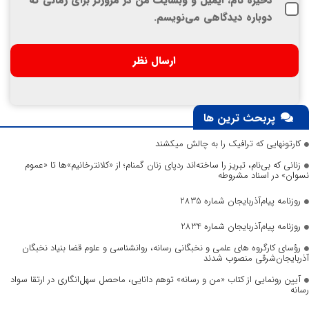
ذخیره نام، ایمیل و وبسایت من در مرورگر برای زمانی که
دوباره دیدگاهی می‌نویسم.
پربحث ترین ها
کارتونهایی که ترافیک را به چالش میکشند
زنانی که بی‌نام، تبریز را ساخته‌اند ردپای زنان گمنام؛ از «کلانترخانیم»ها تا «عموم
نسوان» در اسناد مشروطه
روزنامه پیام‌آذربایجان شماره 2835
روزنامه پیام‌آذربایجان شماره 2834
رؤسای کارگروه های علمی و نخبگانی رسانه، روانشناسی و علوم قضا بنیاد نخبگان
آذربایجان‌شرقی منصوب شدند
آیین رونمایی از کتاب «من و رسانه» توهم دانایی، ماحصل سهل‌انگاری در ارتقا سواد
رسانه