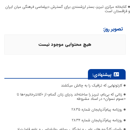
کتابخانه مرکزی تبریز، بستر ارزشمندی برای گسترش دیپلماسی فرهنگی میان ایران
و قزاقستان است
تصویر روز:
هیچ محتوایی موجود نیست
پیشنهادی:
کارتونهایی که ترافیک را به چالش میکشند
زنانی که بی‌نام، تبریز را ساخته‌اند ردپای زنان گمنام؛ از «کلانترخانیم»ها تا
«عموم نسوان» در اسناد مشروطه
روزنامه پیام‌آذربایجان شماره 2835
روزنامه پیام‌آذربایجان شماره 2834
رؤسای کارگروه های علمی و نخبگانی رسانه، روانشناسی و علوم قضا بنیاد