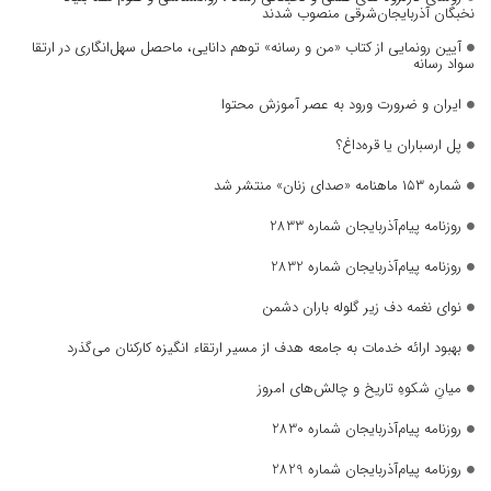
نخبگان آذربایجان‌شرقی منصوب شدند
آیین رونمایی از کتاب «من و رسانه» توهم دانایی، ماحصل سهل‌انگاری در ارتقا
سواد رسانه
ایران و ضرورت ورود به عصر آموزش محتوا
پل ارسباران یا قره‌داغ؟
شماره ۱۵۳ ماهنامه «صدای زنان» منتشر شد
روزنامه پیام‌آذربایجان شماره 2833
روزنامه پیام‌آذربایجان شماره 2832
نوای نغمه دف زیر گلوله باران دشمن
بهبود ارائه خدمات به جامعه هدف از مسیر ارتقاء انگیزه کارکنان می‌گذرد
میانِ شکوهِ تاریخ و چالش‌های امروز
روزنامه پیام‌آذربایجان شماره 2830
روزنامه پیام‌آذربایجان شماره 2829