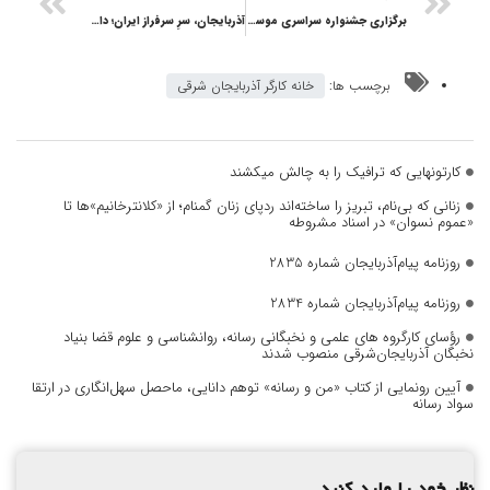
برگزاری جشنواره سراسری موسیقی «صدای تراکتور»؛ ترکیب هنر و فرهنگ هواداری
آذربایجان، سرِ سرفراز ایران؛ داستان پرشور هواداران تراکتور
برچسب ها:
خانه کارگر آذربایجان شرقی
کارتونهایی که ترافیک را به چالش میکشند
زنانی که بی‌نام، تبریز را ساخته‌اند ردپای زنان گمنام؛ از «کلانترخانیم»ها تا
«عموم نسوان» در اسناد مشروطه
روزنامه پیام‌آذربایجان شماره 2835
روزنامه پیام‌آذربایجان شماره 2834
رؤسای کارگروه های علمی و نخبگانی رسانه، روانشناسی و علوم قضا بنیاد
نخبگان آذربایجان‌شرقی منصوب شدند
آیین رونمایی از کتاب «من و رسانه» توهم دانایی، ماحصل سهل‌انگاری در ارتقا
سواد رسانه