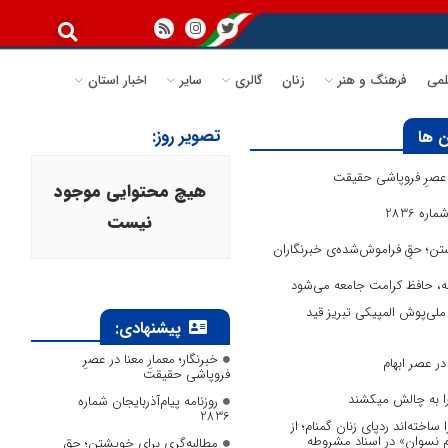
می
فرهنگ و هنر
زنان
گالری
سایر
اخبار استان
تصویر روز:
 ها
در عصرِ فروپاشی حقیقت
هیچ محتوایی موجود
ره 2836
نیست
تن؛ حقِ فراموش‌شده‌ی خبرنگاران
انه، حافظ کرامت جامعه می‌شود
لی‌پوش المپیکی تبریز قید
پیشنهادی:
خبرنگار؛ معمارِ معنا در عصرِ
ر عصر ابهام
فروپاشی حقیقت
 را به چالش میکشند
روزنامه پیام‌آذربایجان شماره
2836
ا ساخته‌اند ردپای زنان گمنام؛ از
وم نسوان» در اسناد مشروطه
مطالبه‌گری برای خویشتن؛ حقِ