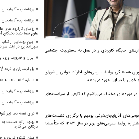
روزنامه پیام‌آذربایجان شما
روزنامه پیام‌آذربایجان شما
رؤسای کارگروه های عل
علوم قضا بنیاد نخبگان 
آیین رونمایی از کتاب
سهل‌انگاری در ارتقا سواد
ارتقای جایگاه کاربردی و در عمل به مسئولیت اجتماعی
ایران و ضرورت ورود 
پل ارسباران یا قره‌داغ؟
ورای هماهنگی روابط عمومی‌های ادارات دولتی و شورای
وبی را در این حوزه می‌دهد.
شماره ۱۵۳ ماهنامه «صدای زنان» منتشر شد
روزنامه پیام‌آذربایجان شما
 در دوره‌های مختلف می‌باشیم که تابعی از سیاست‌های
روزنامه پیام‌آذربایجان شما
نوای نغمه دف زیر گلول
بط عمومی‌های آذربایجان‌شرقی بودیم با برگزاری نشست‌های
بهبود ارائه خدمات به 
ماهانه، تشکیل شورای هماهنگی روابط عمومی‌های استان و برگزاری نخستین جشنواره روابط عمومی‌های برتر در سال ۱۳۸۳ که متأسفانه
کارکنان می‌گذرد
میانِ شکوهِ تاریخ و چ