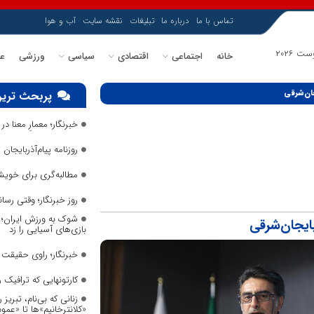
تماس با ما
درباره ما
تبلیغات
نقشه سایت
آب و هوا
خانه
اجتماعی
اقتصادی
سیاسی
ورزشی
عل
جان‌شرقی
پربحث ترین
خبرنگار؛ معمارِ معنا 
روزنامه پیام‌آذربایجان شما
مطالبه‌گری برای خویش
روز خبرنگار؛ وقتی رس
شوک به ورزش ایران؛ م
ایجان‌شرقی
بازی‌های آسیایی را زد
خبرنگار؛ راوی حقیقت د
کارتونهایی که ترافیک
زنانی که بی‌نام، تبریز ر
«کلانترخانیم»ها تا «عم