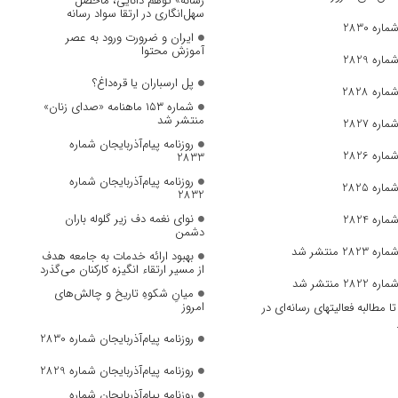
رسانه» توهم دانایی، ماحصل
سهل‌انگاری در ارتقا سواد رسانه
ره 2830
ایران و ضرورت ورود به عصر
آموزش محتوا
ره 2829
پل ارسباران یا قره‌داغ؟
ره 2828
شماره ۱۵۳ ماهنامه «صدای زنان»
منتشر شد
ره 2827
روزنامه پیام‌آذربایجان شماره
ره 2826
2833
روزنامه پیام‌آذربایجان شماره
ره 2825
2832
نوای نغمه دف زیر گلوله باران
ره 2824
دشمن
 منتشر شد
بهبود ارائه خدمات به جامعه هدف
از مسیر ارتقاء انگیزه کارکنان می‌گذرد
 منتشر شد
میانِ شکوهِ تاریخ و چالش‌های
امروز
مطالبه فعالیتهای رسانه‌ای در
روزنامه پیام‌آذربایجان شماره 2830
روزنامه پیام‌آذربایجان شماره 2829
روزنامه پیام‌آذربایجان شماره