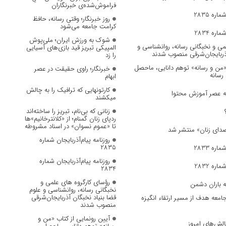
فراموش‌شده‌ی خبرنگاران
ره 2835
روز خبرنگار؛ وقتی رسانه، حافظ
کرامت جامعه می‌شود
ره 2834
شوک به ورزش ایران؛ ملی‌پوش
می و نخبگانی رسانه، روانشناسی و
المپیکی تبریز قید بازی‌های آسیایی
آذربایجان‌شرقی منصوب شدند
را زد
 «من و رسانه» توهم دانایی، ماحصل
خبرنگار؛ راوی حقیقت در عصر
 رسانه
ابهام
کارتونهایی که ترافیک را به چالش
به عصر آموزش محتوا
میکشند
زنانی که بی‌نام، تبریز را ساخته‌اند
ردپای زنان گمنام؛ از «کلانترخانیم»ها
تا «عموم نسوان» در اسناد مشروطه
روزنامه پیام‌آذربایجان شماره
2835
ره 2833
روزنامه پیام‌آذربایجان شماره
ره 2832
2834
رؤسای کارگروه های علمی و
ه باران دشمن
نخبگانی رسانه، روانشناسی و علوم
قضا بنیاد نخبگان آذربایجان‌شرقی
جامعه هدف از مسیر ارتقاء انگیزه
منصوب شدند
آیین رونمایی از کتاب «من و
الش‌های امروز