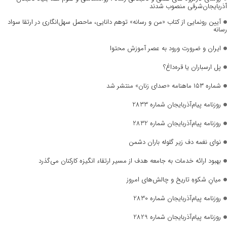
آذربایجان‌شرقی منصوب شدند
آیین رونمایی از کتاب «من و رسانه» توهم دانایی، ماحصل سهل‌انگاری در ارتقا سواد
رسانه
ایران و ضرورت ورود به عصر آموزش محتوا
پل ارسباران یا قره‌داغ؟
شماره ۱۵۳ ماهنامه «صدای زنان» منتشر شد
روزنامه پیام‌آذربایجان شماره 2833
روزنامه پیام‌آذربایجان شماره 2832
نوای نغمه دف زیر گلوله باران دشمن
بهبود ارائه خدمات به جامعه هدف از مسیر ارتقاء انگیزه کارکنان می‌گذرد
میانِ شکوهِ تاریخ و چالش‌های امروز
روزنامه پیام‌آذربایجان شماره 2830
روزنامه پیام‌آذربایجان شماره 2829