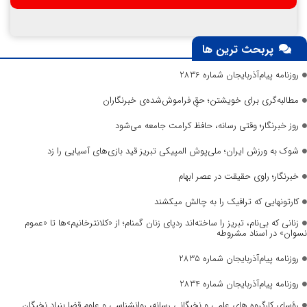
پربحث ترین ها
روزنامه پیام‌آذربایجان شماره 2836
مطالبه‌گری برای خویشتن؛ حقِ فراموش‌شده‌ی خبرنگاران
روز خبرنگار؛ وقتی رسانه، حافظ کرامت جامعه می‌شود
شوک به ورزش ایران؛ ملی‌پوش المپیکی تبریز قید بازی‌های آسیایی را زد
خبرنگار؛ راوی حقیقت در عصر ابهام
کارتونهایی که ترافیک را به چالش میکشند
زنانی که بی‌نام، تبریز را ساخته‌اند ردپای زنان گمنام؛ از «کلانترخانیم»ها تا «عموم
نسوان» در اسناد مشروطه
روزنامه پیام‌آذربایجان شماره 2835
روزنامه پیام‌آذربایجان شماره 2834
رؤسای کارگروه های علمی و نخبگانی رسانه، روانشناسی و علوم قضا بنیاد نخبگان