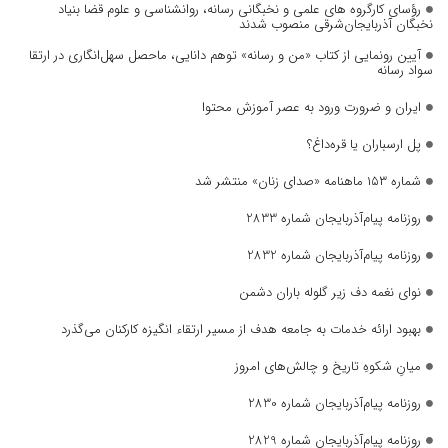
رؤسای کارگروه های علمی و نخبگانی رسانه، روانشناسی و علوم قضا بنیاد
نخبگان آذربایجان‌شرقی منصوب شدند
آیین رونمایی از کتاب «من و رسانه» توهم دانایی، ماحصل سهل‌انگاری در ارتقا
سواد رسانه
ایران و ضرورت ورود به عصر آموزش محتوا
پل ارسباران یا قره‌داغ؟
شماره ۱۵۳ ماهنامه «صدای زنان» منتشر شد
روزنامه پیام‌آذربایجان شماره 2833
روزنامه پیام‌آذربایجان شماره 2832
نوای نغمه دف زیر گلوله باران دشمن
بهبود ارائه خدمات به جامعه هدف از مسیر ارتقاء انگیزه کارکنان می‌گذرد
میانِ شکوهِ تاریخ و چالش‌های امروز
روزنامه پیام‌آذربایجان شماره 2830
روزنامه پیام‌آذربایجان شماره 2829