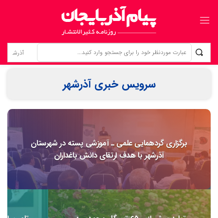
زنانی که بی‌نام، تبریز را ساخته‌اند ردپای زنان گمنام؛ از «کلانترخانیم»ها تا «عموم نسوان» در اسناد مشروطه
سرویس خبری آذرشهر
برگزاری گردهمایی علمی ـ آموزشی پسته در شهرستان
آذرشهر با هدف ارتقای دانش باغداران