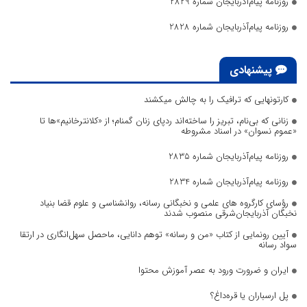
روزنامه پیام‌آذربایجان شماره 2829
روزنامه پیام‌آذربایجان شماره 2828
پیشنهادی
کارتونهایی که ترافیک را به چالش میکشند
زنانی که بی‌نام، تبریز را ساخته‌اند ردپای زنان گمنام؛ از «کلانترخانیم»ها تا
«عموم نسوان» در اسناد مشروطه
روزنامه پیام‌آذربایجان شماره 2835
روزنامه پیام‌آذربایجان شماره 2834
رؤسای کارگروه های علمی و نخبگانی رسانه، روانشناسی و علوم قضا بنیاد
نخبگان آذربایجان‌شرقی منصوب شدند
آیین رونمایی از کتاب «من و رسانه» توهم دانایی، ماحصل سهل‌انگاری در ارتقا
سواد رسانه
ایران و ضرورت ورود به عصر آموزش محتوا
پل ارسباران یا قره‌داغ؟