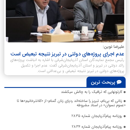
علیرضا نوین:
عدم اجرای پروژه‌های دولتی در تبریز نتیجه تبعیض است
رئیس مجمع نمایندگان استان آذربایجان‌شرقی با اشاره به انباشت پروژه‌های
راکد دولتی در تبریز و استان آذربایجان‌شرقی گفت: عدم اجرا و تکمیل
پروژه‌های دولتی در تبریز نتیجه تبعیض و بی‌عدالتی است.
پربحث ترین
کارتونهایی که ترافیک را به چالش میکشند
زنانی که بی‌نام، تبریز را ساخته‌اند ردپای زنان گمنام؛ از «کلانترخانیم»ها تا
«عموم نسوان» در اسناد مشروطه
روزنامه پیام‌آذربایجان شماره 2835
روزنامه پیام‌آذربایجان شماره 2834