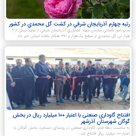
رتبه چهارم آذربايجان شرقي در کشت گل محمدي در کشور
مدير امور باغباني سازمان جهاد کشاورزي آذربايجان شرقي از توليد بيش از 4
هزار تن گل محمدي از سطح يک‌هزار و ۳۷۱ هکتار باغات استان خبر داد.
افتتاح گاوداری صنعتی با اعتبار 100 میلیارد ریال در بخش
گوگان شهرستان آذرشهر
به مناسبت دهه فجر، گاوداری صنعتی در روستای دستجرد بخش گوگان با
اعتبار 100 میلیارد ریال افتتاح شد.