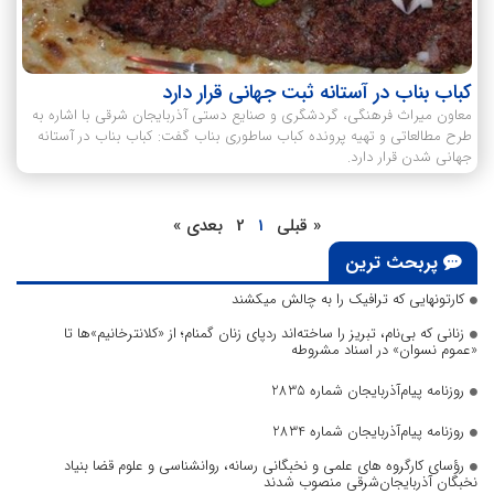
کباب بناب در آستانه ثبت جهانی قرار دارد
معاون میراث فرهنگی، گردشگری و صنایع دستی آذربایجان شرقی با اشاره به
طرح مطالعاتی و تهیه پرونده کباب ساطوری بناب گفت: کباب بناب در آستانه
جهانی شدن قرار دارد.
« قبلی
1
2
بعدی »
پربحث ترین
کارتونهایی که ترافیک را به چالش میکشند
زنانی که بی‌نام، تبریز را ساخته‌اند ردپای زنان گمنام؛ از «کلانترخانیم»ها تا
«عموم نسوان» در اسناد مشروطه
روزنامه پیام‌آذربایجان شماره 2835
روزنامه پیام‌آذربایجان شماره 2834
رؤسای کارگروه های علمی و نخبگانی رسانه، روانشناسی و علوم قضا بنیاد
نخبگان آذربایجان‌شرقی منصوب شدند