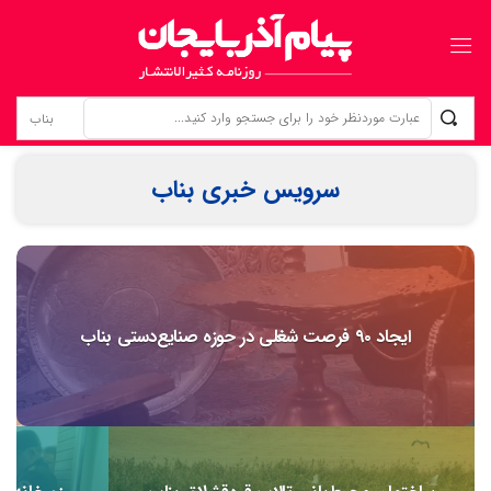
زنانی که بی‌نام، تبریز را ساخته‌اند ردپای زنان گمنام؛ از «کلانترخانیم»ها تا «عموم نسوان» در اسناد مشروطه
سرویس خبری بناب
ایجاد ۹۰ فرصت شغلی در حوزه صنایع‌دستی بناب