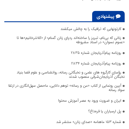
پیشنهادی
کارتونهایی که ترافیک را به چالش میکشند
زنانی که بی‌نام، تبریز را ساخته‌اند ردپای زنان گمنام؛ از «کلانترخانیم»ها تا
«عموم نسوان» در اسناد مشروطه
روزنامه پیام‌آذربایجان شماره 2835
روزنامه پیام‌آذربایجان شماره 2834
رؤسای کارگروه های علمی و نخبگانی رسانه، روانشناسی و علوم قضا بنیاد
نخبگان آذربایجان‌شرقی منصوب شدند
آیین رونمایی از کتاب «من و رسانه» توهم دانایی، ماحصل سهل‌انگاری در ارتقا
سواد رسانه
ایران و ضرورت ورود به عصر آموزش محتوا
پل ارسباران یا قره‌داغ؟
شماره ۱۵۳ ماهنامه «صدای زنان» منتشر شد