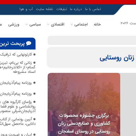
تماس با ما
درباره ما
تبلیغات
نقشه سایت
آب و هوا
خانه
اجتماعی
اقتصادی
سیاسی
ورزشی
عل
پربحث ترین
کارتونهایی که ترافی
نان روستایی
زنانی که بی‌نام، تبریز
گمنام؛ از «کلانترخانیم»
اسناد مشروطه
روزنامه پیام‌آذربایجان ش
روزنامه پیام‌آذربایجان ش
رؤسای کارگروه های ع
روانشناسی و علوم قضا ب
آذربایجان‌شرقی منصوب
برگزاری جشنواره محصولات
آیین رونمایی از کتا
کشاورزی و صنایع‌دستی زنان
دانایی، ماحصل سهل‌انگا
روستایی در روستای اسفنجان
ایران و ضرورت ورود