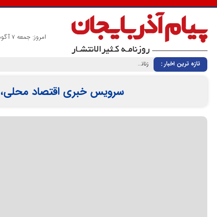
امروز: جمعه 7 آگوست 2026
تازه ترین اخبار :
زنانی که بی‌نام، تبریز را ساخته‌اند ردپای زنان گمنام؛ از «کلانترخانیم»ها تا «عموم نسوان» در اسناد مشروطه
سرویس خبری اقتصاد محلی، ز