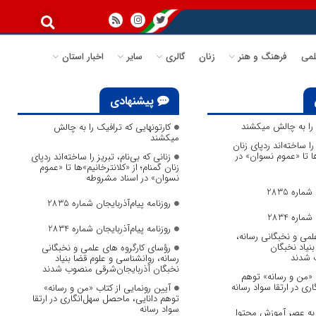
می
فرهنگ و هنر
زنان
گالری
سایر
اخبار استان
پیشنهادی
ک را به چالش میکشند
کارتونهایی که ترافیک را به چالش
میکشند
 را ساخته‌اند ردپای زنان
ها تا «عموم نسوان» در
زنانی که بی‌نام، تبریز را ساخته‌اند ردپای
زنان گمنام؛ از «کلانترخانیم»ها تا «عموم
نسوان» در اسناد مشروطه
ماره 2835
روزنامه پیام‌آذربایجان شماره 2835
ماره 2834
روزنامه پیام‌آذربایجان شماره 2834
لمی و نخبگانی رسانه،
نیاد نخبگان
رؤسای کارگروه های علمی و نخبگانی
 شدند
رسانه، روانشناسی و علوم قضا بنیاد
نخبگان آذربایجان‌شرقی منصوب شدند
ب «من و رسانه» توهم
ری در ارتقا سواد رسانه
آیین رونمایی از کتاب «من و رسانه»
توهم دانایی، ماحصل سهل‌انگاری در ارتقا
سواد رسانه
 به عصر آموزش محتوا