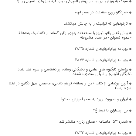
شوک به ورزش ایران؛ ملی‌پوش المپیکی تبریز قید بازی‌های آسیایی را زد
خبرنگار؛ راوی حقیقت در عصر ابهام
کارتونهایی که ترافیک را به چالش میکشند
زنانی که بی‌نام، تبریز را ساخته‌اند ردپای زنان گمنام؛ از «کلانترخانیم»ها تا
«عموم نسوان» در اسناد مشروطه
روزنامه پیام‌آذربایجان شماره 2835
روزنامه پیام‌آذربایجان شماره 2834
رؤسای کارگروه های علمی و نخبگانی رسانه، روانشناسی و علوم قضا بنیاد
نخبگان آذربایجان‌شرقی منصوب شدند
آیین رونمایی از کتاب «من و رسانه» توهم دانایی، ماحصل سهل‌انگاری در ارتقا
سواد رسانه
ایران و ضرورت ورود به عصر آموزش محتوا
پل ارسباران یا قره‌داغ؟
شماره ۱۵۳ ماهنامه «صدای زنان» منتشر شد
روزنامه پیام‌آذربایجان شماره 2833