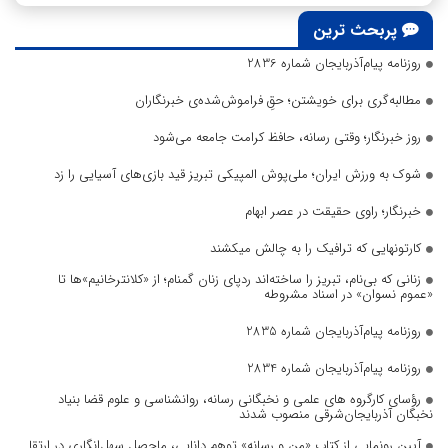
پربحث ترین
روزنامه پیام‌آذربایجان شماره 2836
مطالبه‌گری برای خویشتن؛ حقِ فراموش‌شده‌ی خبرنگاران
روز خبرنگار؛ وقتی رسانه، حافظ کرامت جامعه می‌شود
شوک به ورزش ایران؛ ملی‌پوش المپیکی تبریز قید بازی‌های آسیایی را زد
خبرنگار؛ راوی حقیقت در عصر ابهام
کارتونهایی که ترافیک را به چالش میکشند
زنانی که بی‌نام، تبریز را ساخته‌اند ردپای زنان گمنام؛ از «کلانترخانیم»ها تا
«عموم نسوان» در اسناد مشروطه
روزنامه پیام‌آذربایجان شماره 2835
روزنامه پیام‌آذربایجان شماره 2834
رؤسای کارگروه های علمی و نخبگانی رسانه، روانشناسی و علوم قضا بنیاد
نخبگان آذربایجان‌شرقی منصوب شدند
آیین رونمایی از کتاب «من و رسانه» توهم دانایی، ماحصل سهل‌انگاری در ارتقا