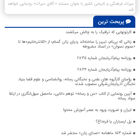
میراث فرهنگی و تاریخی کشور با عنوان مستند « آقای میراث» رونمایی خواهد
شد.
پربحث ترین
کارتونهایی که ترافیک را به چالش میکشند
زنانی که بی‌نام، تبریز را ساخته‌اند ردپای زنان گمنام؛ از «کلانترخانیم»ها تا
«عموم نسوان» در اسناد مشروطه
روزنامه پیام‌آذربایجان شماره 2835
روزنامه پیام‌آذربایجان شماره 2834
رؤسای کارگروه های علمی و نخبگانی رسانه، روانشناسی و علوم قضا بنیاد
نخبگان آذربایجان‌شرقی منصوب شدند
آیین رونمایی از کتاب «من و رسانه» توهم دانایی، ماحصل سهل‌انگاری در ارتقا
سواد رسانه
ایران و ضرورت ورود به عصر آموزش محتوا
پل ارسباران یا قره‌داغ؟
شماره ۱۵۳ ماهنامه «صدای زنان» منتشر شد