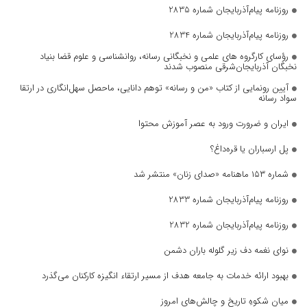
روزنامه پیام‌آذربایجان شماره 2835
روزنامه پیام‌آذربایجان شماره 2834
رؤسای کارگروه های علمی و نخبگانی رسانه، روانشناسی و علوم قضا بنیاد
نخبگان آذربایجان‌شرقی منصوب شدند
آیین رونمایی از کتاب «من و رسانه» توهم دانایی، ماحصل سهل‌انگاری در ارتقا
سواد رسانه
ایران و ضرورت ورود به عصر آموزش محتوا
پل ارسباران یا قره‌داغ؟
شماره ۱۵۳ ماهنامه «صدای زنان» منتشر شد
روزنامه پیام‌آذربایجان شماره 2833
روزنامه پیام‌آذربایجان شماره 2832
نوای نغمه دف زیر گلوله باران دشمن
بهبود ارائه خدمات به جامعه هدف از مسیر ارتقاء انگیزه کارکنان می‌گذرد
میانِ شکوهِ تاریخ و چالش‌های امروز