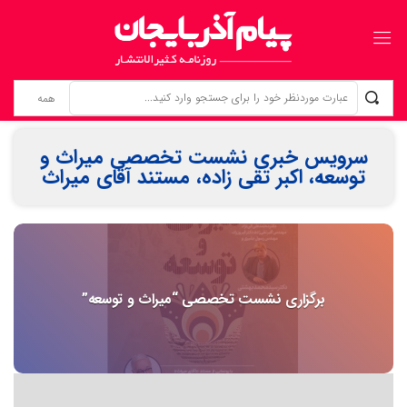
زنانی که بی‌نام، تبریز را ساخته‌اند ردپای زنان گمنام؛ از «کلانترخانیم»ها تا «عموم نسوان» در اسناد مشروطه
سرویس خبری نشست تخصصی میراث و
توسعه، اکبر تقی زاده، مستند آقای میراث
برگزاری نشست تخصصی “میراث و توسعه”