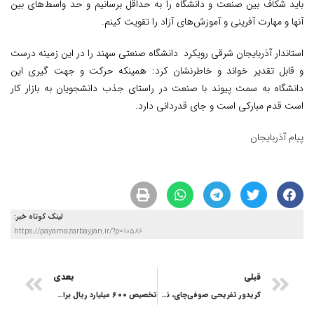
باید شکاف بین صنعت و دانشگاه را به حداقل برسانیم و حد واسط‌های بین
آنها و مهارت آفرینی و آموزش‌های آزاد را تقویت کینم.
استاندار آذربایجان شرقی رویکرد دانشگاه صنعتی سهند را در این زمینه درست
و قابل تقدیر خواند و خاطرنشان کرد: همینکه حرکت و جهت گیری این
دانشگاه به سمت پیوند با صنعت در راستای جذب دانشجویان به بازار کار
است قدم مبارکی است و جای قدردانی دارد.
پیام آذربایجان
لینک کوتاه خبر:
https://payamazarbayjan.ir/?p=10586
قبلی
بعدی
کریدور تفریحی صوفی‌چای، نسخه شهرداری برای درمان گردشگری مراغه
تخصیص ۶۰۰ میلیارد ریال برای توسعه راههای مراغه