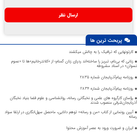
پربحث ترین ها
کارتونهایی که ترافیک را به چالش میکشند
زنانی که بی‌نام، تبریز را ساخته‌اند ردپای زنان گمنام؛ از «کلانترخانیم»ها تا «عموم
نسوان» در اسناد مشروطه
روزنامه پیام‌آذربایجان شماره 2835
روزنامه پیام‌آذربایجان شماره 2834
رؤسای کارگروه های علمی و نخبگانی رسانه، روانشناسی و علوم قضا بنیاد نخبگان
آذربایجان‌شرقی منصوب شدند
آیین رونمایی از کتاب «من و رسانه» توهم دانایی، ماحصل سهل‌انگاری در ارتقا سواد
رسانه
ایران و ضرورت ورود به عصر آموزش محتوا