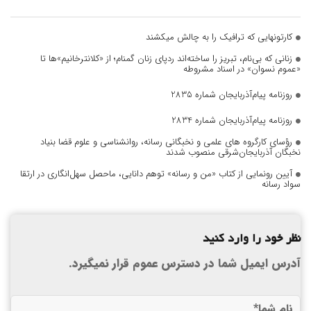
کارتونهایی که ترافیک را به چالش میکشند
زنانی که بی‌نام، تبریز را ساخته‌اند ردپای زنان گمنام؛ از «کلانترخانیم»ها تا
«عموم نسوان» در اسناد مشروطه
روزنامه پیام‌آذربایجان شماره 2835
روزنامه پیام‌آذربایجان شماره 2834
رؤسای کارگروه های علمی و نخبگانی رسانه، روانشناسی و علوم قضا بنیاد
نخبگان آذربایجان‌شرقی منصوب شدند
آیین رونمایی از کتاب «من و رسانه» توهم دانایی، ماحصل سهل‌انگاری در ارتقا
سواد رسانه
نظر خود را وارد کنید
آدرس ایمیل شما در دسترس عموم قرار نمیگیرد.