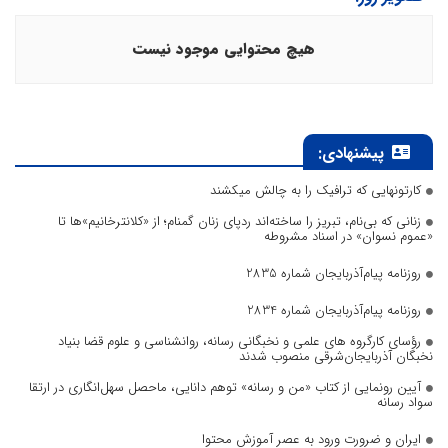
هیچ محتوایی موجود نیست
پیشنهادی:
کارتونهایی که ترافیک را به چالش میکشند
زنانی که بی‌نام، تبریز را ساخته‌اند ردپای زنان گمنام؛ از «کلانترخانیم»ها تا
«عموم نسوان» در اسناد مشروطه
روزنامه پیام‌آذربایجان شماره 2835
روزنامه پیام‌آذربایجان شماره 2834
رؤسای کارگروه های علمی و نخبگانی رسانه، روانشناسی و علوم قضا بنیاد
نخبگان آذربایجان‌شرقی منصوب شدند
آیین رونمایی از کتاب «من و رسانه» توهم دانایی، ماحصل سهل‌انگاری در ارتقا
سواد رسانه
ایران و ضرورت ورود به عصر آموزش محتوا