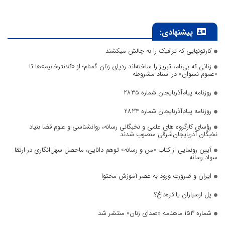
پیشنهادی:
کارتونهایی که ترافیک را به چالش میکشند
زنانی که بی‌نام، تبریز را ساخته‌اند ردپای زنان گمنام؛ از «کلانترخانیم»ها تا
«عموم نسوان» در اسناد مشروطه
روزنامه پیام‌آذربایجان شماره 2835
روزنامه پیام‌آذربایجان شماره 2834
رؤسای کارگروه های علمی و نخبگانی رسانه، روانشناسی و علوم قضا بنیاد
نخبگان آذربایجان‌شرقی منصوب شدند
آیین رونمایی از کتاب «من و رسانه» توهم دانایی، ماحصل سهل‌انگاری در ارتقا
سواد رسانه
ایران و ضرورت ورود به عصر آموزش محتوا
پل ارسباران یا قره‌داغ؟
شماره ۱۵۳ ماهنامه «صدای زنان» منتشر شد