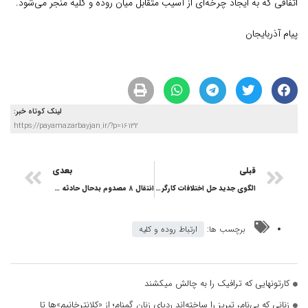
اتفاقی که به ایجاد چرخه‌ای از آسیب متقابل میان روده و کلیه منجر می‌شود.
پیام آذربایجان
لینک کوتاه خبر:
https://payamazarbayjan.ir/?p=16132
قبلی
بعدی
الگوی جدید حل اختلافات کارگری و کارفرمایی از آذربایجان شرقی کلید خورد
انتقال ۸ مصدوم بدحال حادثه واژگونی مینی‌بوس چاراویماق به تبریز
برچسب ها:
ارتباط روده و کلیه
کارتونهایی که ترافیک را به چالش میکشند
زنانی که بی‌نام، تبریز را ساخته‌اند ردپای زنان گمنام؛ از «کلانترخانیم»ها تا