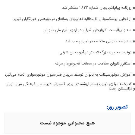
روزنامه پیام‌آذربایجان شماره 2822 منتشر شد
از تجلیل پیشکسوتان تا مطالبه فعالیتهای رسانه‌ای در دورهمی خبرنگاران تبریز
سه والیبالیست آذربایجان‌ شرقی در اردوی تیم ملی بانوان
سه واحد نانوایی متخلف در تبریز پلمب شد
توقیف محموله بزرگ لابستر در آذربایجان شرقی
استقرار کاروان سلامت در محلات کم‌برخوردار مراغه
آموزش موتورسیکلت به بانوان توسط مربیان فدراسیون موتورسواری انجام می‌گیرد
کتابخانه مرکزی تبریز، بستر ارزشمندی برای گسترش دیپلماسی فرهنگی میان ایران
و قزاقستان است
تصویر روز:
هیچ محتوایی موجود نیست