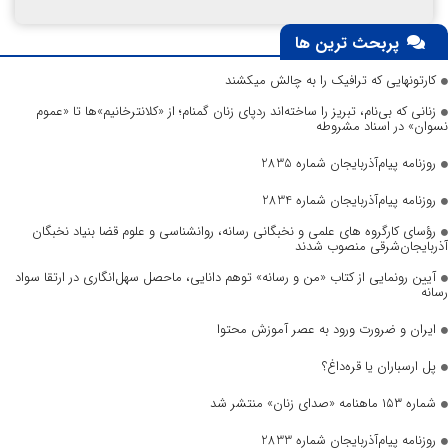
پربحث ترین ها
کارتونهایی که ترافیک را به چالش میکشند
زنانی که بی‌نام، تبریز را ساخته‌اند ردپای زنان گمنام؛ از «کلانترخانیم»ها تا «عموم
نسوان» در اسناد مشروطه
روزنامه پیام‌آذربایجان شماره 2835
روزنامه پیام‌آذربایجان شماره 2834
رؤسای کارگروه های علمی و نخبگانی رسانه، روانشناسی و علوم قضا بنیاد نخبگان
آذربایجان‌شرقی منصوب شدند
آیین رونمایی از کتاب «من و رسانه» توهم دانایی، ماحصل سهل‌انگاری در ارتقا سواد
رسانه
ایران و ضرورت ورود به عصر آموزش محتوا
پل ارسباران یا قره‌داغ؟
شماره ۱۵۳ ماهنامه «صدای زنان» منتشر شد
روزنامه پیام‌آذربایجان شماره 2833