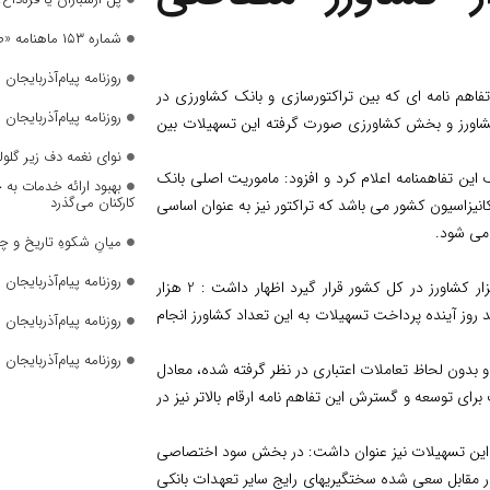
شماره ۱۵۳ ماهنامه «صدای زنان» منتشر شد
روزنامه پیام‌آذربایجان شما
تفاهم نامه ای که بین تراکتورسازی و بانک کشاورزی در
روزنامه پیام‌آذربایجان شما
اورز و بخش کشاورزی صورت گرفته این تسهیلات بین
نوای نغمه دف زیر گلول
این تفاهمنامه اعلام کرد و افزود: ماموریت اصلی بانک
بهبود ارائه خدمات به 
کارکنان می‌گذرد
یزاسیون کشور می باشد که تراکتور نیز به عنوان اساسی
می شود.
میانِ شکوهِ تاریخ و چ
روزنامه پیام‌آذربایجان شما
وی با اشاره به اینکه تلاش می شود تا پایان سال این تسهیلات در اختیار10 هزار کشاورز در کل کشور قرار گیرد اظهار داشت : 2 هزار
 روز آینده پرداخت تسهیلات به این تعداد کشاورز انجام
روزنامه پیام‌آذربایجان شما
روزنامه پیام‌آذربایجان شما
 بدون لحاظ تعاملات اعتباری در نظر گرفته شده، معادل
رای توسعه و گسترش این تفاهم نامه ارقام بالاتر نیز در
ای این تسهیلات نیز عنوان داشت: در بخش سود اختصاصی
ی کند اما در مقابل سعی شده سختگیریهای رایج سایر تعهدات بانکی