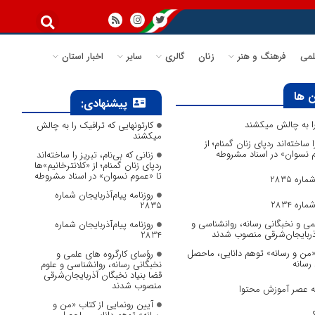
می
فرهنگ و هنر
زنان
گالری
سایر
اخبار استان
 ها
پیشنهادی:
 را به چالش میکشند
کارتونهایی که ترافیک را به چالش
میکشند
ا ساخته‌اند ردپای زنان گمنام؛ از
وم نسوان» در اسناد مشروطه
زنانی که بی‌نام، تبریز را ساخته‌اند
ردپای زنان گمنام؛ از «کلانترخانیم»ها
تا «عموم نسوان» در اسناد مشروطه
ره 2835
روزنامه پیام‌آذربایجان شماره
ره 2834
2835
می و نخبگانی رسانه، روانشناسی و
روزنامه پیام‌آذربایجان شماره
آذربایجان‌شرقی منصوب شدند
2834
 «من و رسانه» توهم دانایی، ماحصل
رؤسای کارگروه های علمی و
 رسانه
نخبگانی رسانه، روانشناسی و علوم
قضا بنیاد نخبگان آذربایجان‌شرقی
منصوب شدند
به عصر آموزش محتوا
آیین رونمایی از کتاب «من و