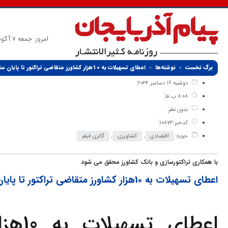
امروز: جمعه 7 آگوست 2026
برگ نخست
نوشته‌ها
اعطای تسهیلات به 10هزار کشاورز متقاضی تراکتور تا پایان سال
دوشنبه 16 دسامبر 2024
8:08 ب.ظ
بدون نظر
کدخبر:10873
حوزه:
اقتصادی
,
کشاورزی
,
گالری فیلم
با همکاری تراکتورسازی و بانک کشاورز محقق می شود
اعطای تسهیلات به 10هزار کشاورز متقاضی تراکتور تا پایان سال
اعطای