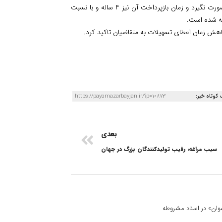
در این مورد جهت پیشبرد اهداف حمایت از کشاورزان و امنیت غذایی کشور صورت نگیرد و زمان بازپرداخت آن نیز 4 ساله و با نسبت
هش زمان اعطای تسهیلات به متقاضیان تاکید کرد.
 کوتاه خبر:
https://payamazarbayjan.ir/?p=10873
بعدی
سیب مراغه، رقیب تولیدکنندگان بزرگ در جهان
 نسوان» در اسناد مشروطه