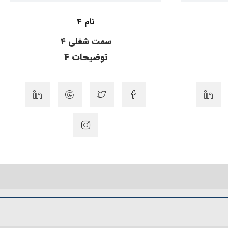
نام 4
سمت شغلی 4
توضیحات 4