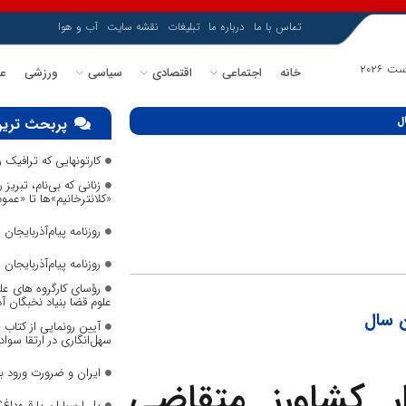
تماس با ما
درباره ما
تبلیغات
نقشه سایت
آب و هوا
خانه
اجتماعی
اقتصادی
سیاسی
ورزشی
عل
پربحث ترین
کارتونهایی که ترافیک
زنانی که بی‌نام، تبریز ر
«کلانترخانیم»ها تا «عم
روزنامه پیام‌آذربایجان شما
روزنامه پیام‌آذربایجان شما
رؤسای کارگروه های عل
علوم قضا بنیاد نخبگان 
آیین رونمایی از کتاب
سهل‌انگاری در ارتقا سواد
ایران و ضرورت ورود 
 تسهیلات به 10هزار کشاورز متقاضی
پل ارسباران یا قره‌داغ؟