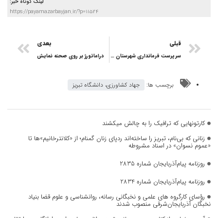
لینک کوتاه خبر:
https://payamazarbayjan.ir/?p=11524
قبلی
بعدی
سرپرست فرمانداری شهرستان اسکو منصوب شد
دراماتورژ بر روی صحنه نمایش
برچسب ها:
جهاد کشاورزی، دانشگاه تبریز
کارتونهایی که ترافیک را به چالش میکشند
زنانی که بی‌نام، تبریز را ساخته‌اند ردپای زنان گمنام؛ از «کلانترخانیم»ها تا
«عموم نسوان» در اسناد مشروطه
روزنامه پیام‌آذربایجان شماره 2835
روزنامه پیام‌آذربایجان شماره 2834
رؤسای کارگروه های علمی و نخبگانی رسانه، روانشناسی و علوم قضا بنیاد
نخبگان آذربایجان‌شرقی منصوب شدند