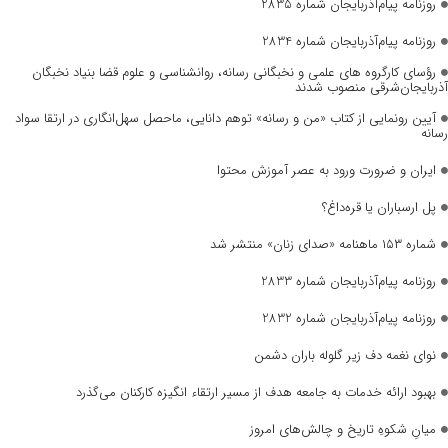
روزنامه پیام‌آذربایجان شماره 2835
روزنامه پیام‌آذربایجان شماره 2834
رؤسای کارگروه های علمی و نخبگانی رسانه، روانشناسی و علوم قضا بنیاد نخبگان
آذربایجان‌شرقی منصوب شدند
آیین رونمایی از کتاب «من و رسانه» توهم دانایی، ماحصل سهل‌انگاری در ارتقا سواد
رسانه
ایران و ضرورت ورود به عصر آموزش محتوا
پل ارسباران یا قره‌داغ؟
شماره ۱۵۳ ماهنامه «صدای زنان» منتشر شد
روزنامه پیام‌آذربایجان شماره 2833
روزنامه پیام‌آذربایجان شماره 2832
نوای نغمه دف زیر گلوله باران دشمن
بهبود ارائه خدمات به جامعه هدف از مسیر ارتقاء انگیزه کارکنان می‌گذرد
میانِ شکوهِ تاریخ و چالش‌های امروز