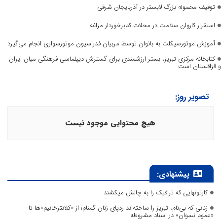
توقیف محموله بزرگ لابستر در آذربایجان شرقی
استقرار کاروان سلامت در محلات کم‌برخوردار مراغه
آموزش موتورسیکلت به بانوان توسط مربیان فدراسیون موتورسواری انجام می‌گیرد
کتابخانه مرکزی تبریز، بستر ارزشمندی برای گسترش دیپلماسی فرهنگی میان ایران
و قزاقستان است
تصویر روز:
هیچ محتوایی موجود نیست
پیشنهادی:
کارتونهایی که ترافیک را به چالش میکشند
زنانی که بی‌نام، تبریز را ساخته‌اند ردپای زنان گمنام؛ از «کلانترخانیم»ها تا
«عموم نسوان» در اسناد مشروطه