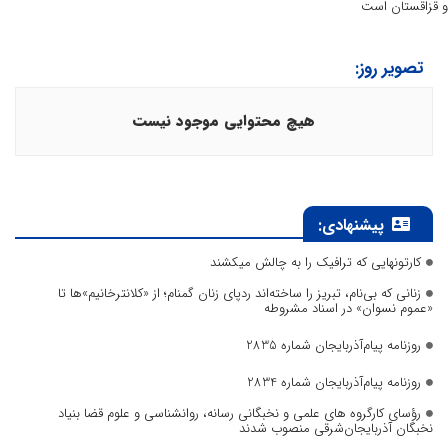
و قزاقستان است
تصویر روز:
هیچ محتوایی موجود نیست
پیشنهادی:
کارتونهایی که ترافیک را به چالش میکشند
زنانی که بی‌نام، تبریز را ساخته‌اند ردپای زنان گمنام؛ از «کلانترخانیم»ها تا
«عموم نسوان» در اسناد مشروطه
روزنامه پیام‌آذربایجان شماره 2835
روزنامه پیام‌آذربایجان شماره 2834
رؤسای کارگروه های علمی و نخبگانی رسانه، روانشناسی و علوم قضا بنیاد
نخبگان آذربایجان‌شرقی منصوب شدند