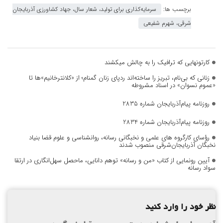
برچسب ها:
سرمایه‌کذاری برای تولید، شعار سال، جهاد کشاورزی آذربایجان
شرقی، شهرم شفیعی
کارتونهایی که ترافیک را به چالش میکشند
زنانی که بی‌نام، تبریز را ساخته‌اند ردپای زنان گمنام؛ از «کلانترخانیم»ها تا
«عموم نسوان» در اسناد مشروطه
روزنامه پیام‌آذربایجان شماره 2835
روزنامه پیام‌آذربایجان شماره 2834
رؤسای کارگروه های علمی و نخبگانی رسانه، روانشناسی و علوم قضا بنیاد
نخبگان آذربایجان‌شرقی منصوب شدند
آیین رونمایی از کتاب «من و رسانه» توهم دانایی، ماحصل سهل‌انگاری در ارتقا
سواد رسانه
نظر خود را وارد کنید