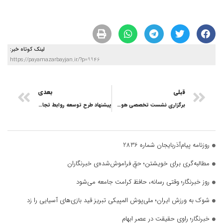
لینک کوتاه خبر:
https://payamazarbayjan.ir/?p=9946
قبلی
بعدی
برگزاری نشست تخصصی هوش مصنوعی و کاربردهای آن در عصر نوآوری در مرند
پیشنهاد طرح توسعه روابط تجاری با کشورهای همجوار با محوریت آذربایجان‌شرقی
روزنامه پیام‌آذربایجان شماره 2836
مطالبه‌گری برای خویشتن؛ حقِ فراموش‌شده‌ی خبرنگاران
روز خبرنگار؛ وقتی رسانه، حافظ کرامت جامعه می‌شود
شوک به ورزش ایران؛ ملی‌پوش المپیکی تبریز قید بازی‌های آسیایی را زد
خبرنگار؛ راوی حقیقت در عصر ابهام