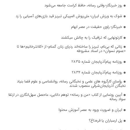
روز خبرنگار؛ وقتی رسانه، حافظ کرامت جامعه می‌شود
شوک به ورزش ایران؛ ملی‌پوش المپیکی تبریز قید بازی‌های آسیایی را زد
خبرنگار؛ راوی حقیقت در عصر ابهام
کارتونهایی که ترافیک را به چالش میکشند
زنانی که بی‌نام، تبریز را ساخته‌اند ردپای زنان گمنام؛ از «کلانترخانیم»ها تا
«عموم نسوان» در اسناد مشروطه
روزنامه پیام‌آذربایجان شماره 2835
روزنامه پیام‌آذربایجان شماره 2834
رؤسای کارگروه های علمی و نخبگانی رسانه، روانشناسی و علوم قضا بنیاد
نخبگان آذربایجان‌شرقی منصوب شدند
آیین رونمایی از کتاب «من و رسانه» توهم دانایی، ماحصل سهل‌انگاری در ارتقا
سواد رسانه
ایران و ضرورت ورود به عصر آموزش محتوا
پل ارسباران یا قره‌داغ؟