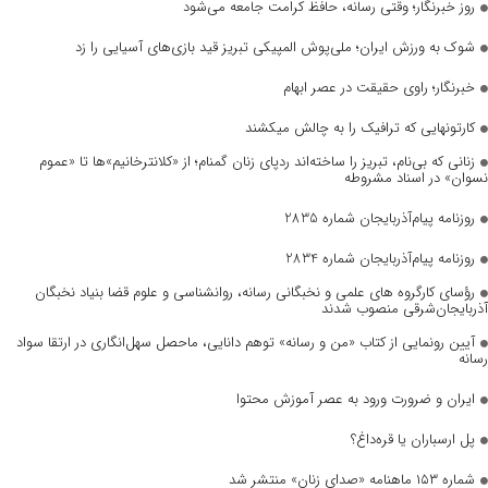
روز خبرنگار؛ وقتی رسانه، حافظ کرامت جامعه می‌شود
شوک به ورزش ایران؛ ملی‌پوش المپیکی تبریز قید بازی‌های آسیایی را زد
خبرنگار؛ راوی حقیقت در عصر ابهام
کارتونهایی که ترافیک را به چالش میکشند
زنانی که بی‌نام، تبریز را ساخته‌اند ردپای زنان گمنام؛ از «کلانترخانیم»ها تا «عموم
نسوان» در اسناد مشروطه
روزنامه پیام‌آذربایجان شماره 2835
روزنامه پیام‌آذربایجان شماره 2834
رؤسای کارگروه های علمی و نخبگانی رسانه، روانشناسی و علوم قضا بنیاد نخبگان
آذربایجان‌شرقی منصوب شدند
آیین رونمایی از کتاب «من و رسانه» توهم دانایی، ماحصل سهل‌انگاری در ارتقا سواد
رسانه
ایران و ضرورت ورود به عصر آموزش محتوا
پل ارسباران یا قره‌داغ؟
شماره ۱۵۳ ماهنامه «صدای زنان» منتشر شد