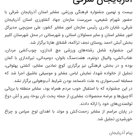
بیست و نهمین جشنواره فرهنگی ورزشی عشایر استان آذربایجان شرقی با
حضور شهرام شفیعی، سرپرست سازمان جهاد کشاورزی استان آذربایجان
شرقی، شایان نادری رئیس سازمان امور عشایر کشور، علی سبزیچی مدیرکل
امور عشایر استان و سایر مسئولان استانی و شهرستانی در محل شهرستان کلیبر
بخش آبش احمد روستای نجف تراکمه، قشلاق هارنا برگزار شد.
این جشنواره شامل رشته‌های ورزشی مچ اندازی، چوب‌کشی مردان،
طناب‌کشی، والیبال دونفره، هفت‌سنگ بانوان، دومیدانی، تیراندازی با کمان
بوده و در بخش فرهنگی نیز برگزاری کوچ نمادین عشایر، کشتی پهلوانی،
تجلیل از خانواده شهدا، نمایش لباس عشایر و موسیقی عاشیق اجرا شد که
مسابقه اسب‌سواری به علت نامساعد بودن شرایط آب‌وهوایی برگزار نشد.
در این جشنواره که با استقبال خوب مردم همراه بود، عشایر منطقه با برپائی
آلاچیق‌ها و عرضه محصولات عشایری از جمله پخت نان یوخا، پنیر و آش دوغ
توانمندی‌های خود را ارائه دادند.
در پایان مراسم از عشایر زحمت‌کش و مولد با اهدای لوح سپاس و چراغ
خورشیدی تجلیل شد.
پیام آذربایجان