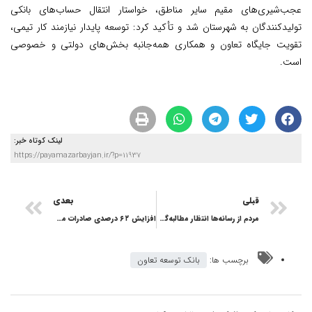
عجب‌شیری‌های مقیم سایر مناطق، خواستار انتقال حساب‌های بانکی
تولیدکنندگان به شهرستان شد و تأکید کرد: توسعه پایدار نیازمند کار تیمی،
تقویت جایگاه تعاون و همکاری همه‌جانبه بخش‌های دولتی و خصوصی
است.
لینک کوتاه خبر:
https://payamazarbayjan.ir/?p=11937
قبلی
بعدی
مردم از رسانه‌ها انتظار مطالبه‌گری دارند
افزایش ۶۲ درصدی صادرات محصولات کشاورزی از مراکز قرنطینه گیاهی آذربایجان‌شرقی
برچسب ها:
بانک توسعه تعاون