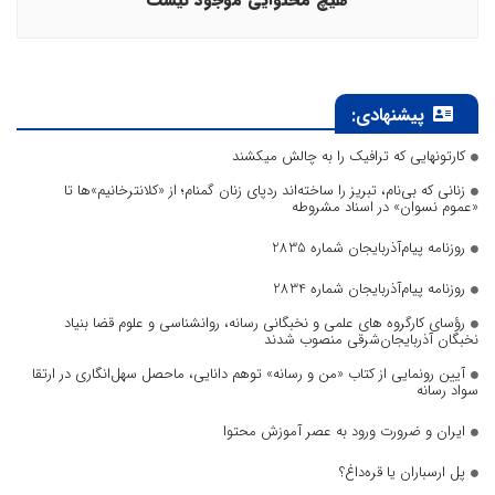
هیچ محتوایی موجود نیست
پیشنهادی:
کارتونهایی که ترافیک را به چالش میکشند
زنانی که بی‌نام، تبریز را ساخته‌اند ردپای زنان گمنام؛ از «کلانترخانیم»ها تا
«عموم نسوان» در اسناد مشروطه
روزنامه پیام‌آذربایجان شماره 2835
روزنامه پیام‌آذربایجان شماره 2834
رؤسای کارگروه های علمی و نخبگانی رسانه، روانشناسی و علوم قضا بنیاد
نخبگان آذربایجان‌شرقی منصوب شدند
آیین رونمایی از کتاب «من و رسانه» توهم دانایی، ماحصل سهل‌انگاری در ارتقا
سواد رسانه
ایران و ضرورت ورود به عصر آموزش محتوا
پل ارسباران یا قره‌داغ؟