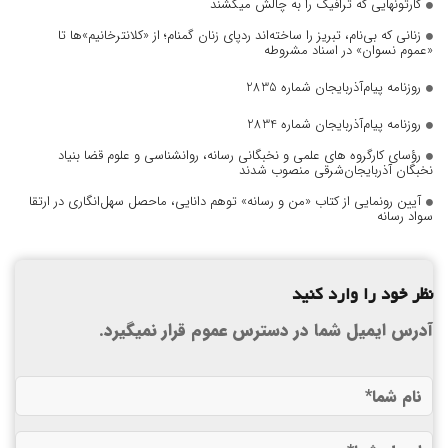
کارتونهایی که ترافیک را به چالش میکشند
زنانی که بی‌نام، تبریز را ساخته‌اند ردپای زنان گمنام؛ از «کلانترخانیم»ها تا
«عموم نسوان» در اسناد مشروطه
روزنامه پیام‌آذربایجان شماره 2835
روزنامه پیام‌آذربایجان شماره 2834
رؤسای کارگروه های علمی و نخبگانی رسانه، روانشناسی و علوم قضا بنیاد
نخبگان آذربایجان‌شرقی منصوب شدند
آیین رونمایی از کتاب «من و رسانه» توهم دانایی، ماحصل سهل‌انگاری در ارتقا
سواد رسانه
نظر خود را وارد کنید
آدرس ایمیل شما در دسترس عموم قرار نمیگیرد.