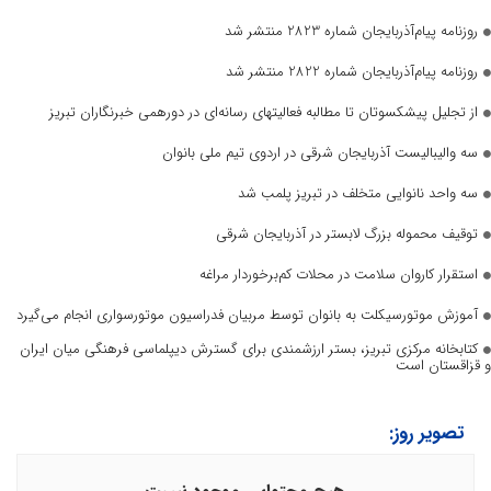
روزنامه پیام‌آذربایجان شماره 2823 منتشر شد
روزنامه پیام‌آذربایجان شماره 2822 منتشر شد
از تجلیل پیشکسوتان تا مطالبه فعالیتهای رسانه‌ای در دورهمی خبرنگاران تبریز
سه والیبالیست آذربایجان‌ شرقی در اردوی تیم ملی بانوان
سه واحد نانوایی متخلف در تبریز پلمب شد
توقیف محموله بزرگ لابستر در آذربایجان شرقی
استقرار کاروان سلامت در محلات کم‌برخوردار مراغه
آموزش موتورسیکلت به بانوان توسط مربیان فدراسیون موتورسواری انجام می‌گیرد
کتابخانه مرکزی تبریز، بستر ارزشمندی برای گسترش دیپلماسی فرهنگی میان ایران
و قزاقستان است
تصویر روز: