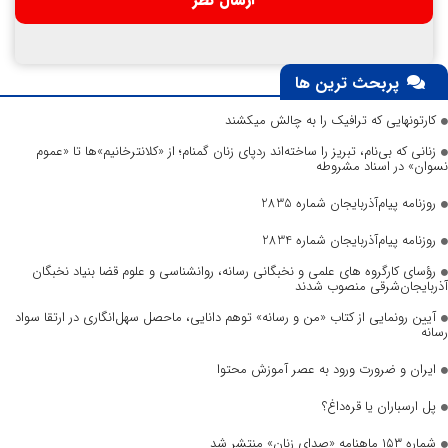
پربحث ترین ها
کارتونهایی که ترافیک را به چالش میکشند
زنانی که بی‌نام، تبریز را ساخته‌اند ردپای زنان گمنام؛ از «کلانترخانیم»ها تا «عموم
نسوان» در اسناد مشروطه
روزنامه پیام‌آذربایجان شماره 2835
روزنامه پیام‌آذربایجان شماره 2834
رؤسای کارگروه های علمی و نخبگانی رسانه، روانشناسی و علوم قضا بنیاد نخبگان
آذربایجان‌شرقی منصوب شدند
آیین رونمایی از کتاب «من و رسانه» توهم دانایی، ماحصل سهل‌انگاری در ارتقا سواد
رسانه
ایران و ضرورت ورود به عصر آموزش محتوا
پل ارسباران یا قره‌داغ؟
شماره ۱۵۳ ماهنامه «صدای زنان» منتشر شد