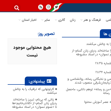
می
فرهنگ و هنر
زنان
گالری
سایر
اخبار استان
تصویر روز:
 ها
 را به چالش میکشند
هیچ محتوایی موجود
ا ساخته‌اند ردپای زنان گمنام؛ از
وم نسوان» در اسناد مشروطه
نیست
ره 2835
ره 2834
می و نخبگانی رسانه، روانشناسی و
پیشنهادی:
آذربایجان‌شرقی منصوب شدند
کارتونهایی که ترافیک را به چالش
 «من و رسانه» توهم دانایی، ماحصل
میکشند
 رسانه
زنانی که بی‌نام، تبریز را ساخته‌اند
به عصر آموزش محتوا
ردپای زنان گمنام؛ از «کلانترخانیم»ها
تا «عموم نسوان» در اسناد مشروطه