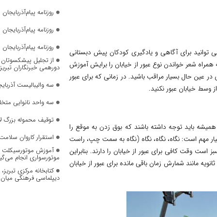
روزنامه پیام‌آذربایجان شما
روزنامه پیام‌آذربایجان شماره 2823
روزنامه پیام‌آذربایجان شماره 2822
می توانید برای آگاهی و یادگیری کودکان پیش دبستانی
از تجلیل پیشکسوتان تا 
مراه شعر خواندن نوع عبور از خیابان را برایش آموزش
دورهمی خبرنگاران تبریز
 در عین حال بسیار مراقب باشید. در زمانی که برای عبور
سه والیبالیست آذربایج
وسط خیابان عبور نکنید.
سه واحد نانوایی متخل
توقیف محموله بزرگ لا
 همیشه باید توجه داشته باشند که بوق زدن به موقع را
استقرار کاروان سلامت 
یار مهم است: نگاه، نگاه، نگاه (نگاه به سمت چپ، راست
آموزش موتورسیکلت به
ست وقت کافی برای عبور از خیابان را دارند. بنابراین
موتورسواری انجام می‌گی
ثانویه مانند شمارش زمان باقی مانده برای عبور از خیابان
کتابخانه مرکزی تبریز
دیپلماسی فرهنگی میان 