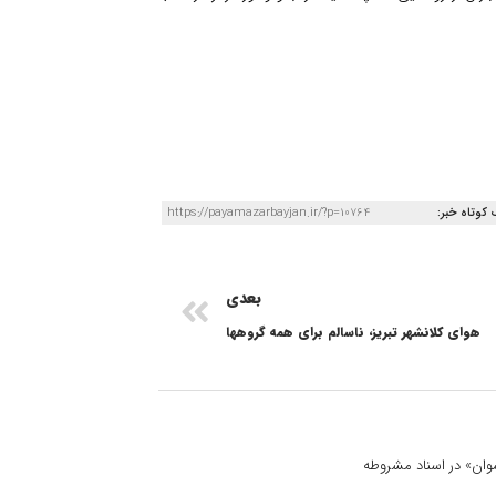
 کوتاه خبر:
https://payamazarbayjan.ir/?p=10764
بعدی
هوای کلانشهر تبریز، ناسالم برای همه گروهها
 نسوان» در اسناد مشروطه