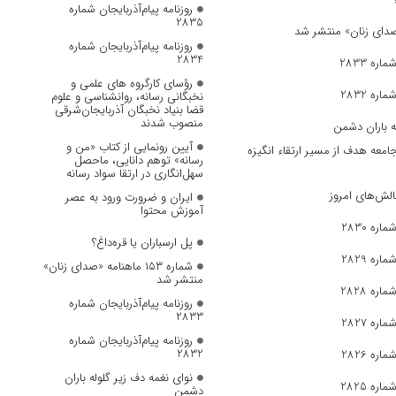
روزنامه پیام‌آذربایجان شماره
2835
روزنامه پیام‌آذربایجان شماره
2834
ره 2833
رؤسای کارگروه های علمی و
ره 2832
نخبگانی رسانه، روانشناسی و علوم
قضا بنیاد نخبگان آذربایجان‌شرقی
منصوب شدند
ه باران دشمن
آیین رونمایی از کتاب «من و
جامعه هدف از مسیر ارتقاء انگیزه
رسانه» توهم دانایی، ماحصل
سهل‌انگاری در ارتقا سواد رسانه
الش‌های امروز
ایران و ضرورت ورود به عصر
آموزش محتوا
ره 2830
پل ارسباران یا قره‌داغ؟
ره 2829
شماره ۱۵۳ ماهنامه «صدای زنان»
منتشر شد
ره 2828
روزنامه پیام‌آذربایجان شماره
2833
ره 2827
روزنامه پیام‌آذربایجان شماره
2832
ره 2826
نوای نغمه دف زیر گلوله باران
ره 2825
دشمن