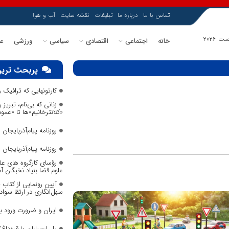
تماس با ما
درباره ما
تبلیغات
نقشه سایت
آب و هوا
خانه
اجتماعی
اقتصادی
سیاسی
ورزشی
عل
پربحث ترین
کارتونهایی که ترافیک
زنانی که بی‌نام، تبریز ر
«کلانترخانیم»ها تا «عم
روزنامه پیام‌آذربایجان شما
روزنامه پیام‌آذربایجان شما
رؤسای کارگروه های عل
علوم قضا بنیاد نخبگان 
آیین رونمایی از کتاب
سهل‌انگاری در ارتقا سواد
ایران و ضرورت ورود 
پل ارسباران یا قره‌داغ؟