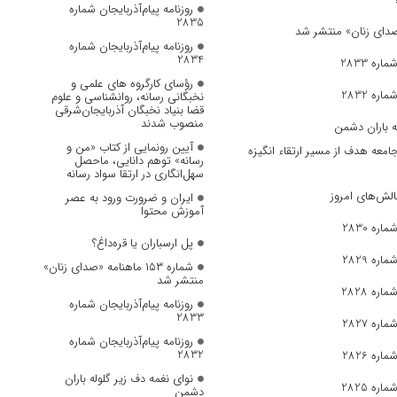
روزنامه پیام‌آذربایجان شماره
2835
روزنامه پیام‌آذربایجان شماره
2834
ره 2833
رؤسای کارگروه های علمی و
ره 2832
نخبگانی رسانه، روانشناسی و علوم
قضا بنیاد نخبگان آذربایجان‌شرقی
منصوب شدند
ه باران دشمن
آیین رونمایی از کتاب «من و
جامعه هدف از مسیر ارتقاء انگیزه
رسانه» توهم دانایی، ماحصل
سهل‌انگاری در ارتقا سواد رسانه
الش‌های امروز
ایران و ضرورت ورود به عصر
آموزش محتوا
ره 2830
پل ارسباران یا قره‌داغ؟
ره 2829
شماره ۱۵۳ ماهنامه «صدای زنان»
منتشر شد
ره 2828
روزنامه پیام‌آذربایجان شماره
2833
ره 2827
روزنامه پیام‌آذربایجان شماره
2832
ره 2826
نوای نغمه دف زیر گلوله باران
ره 2825
دشمن