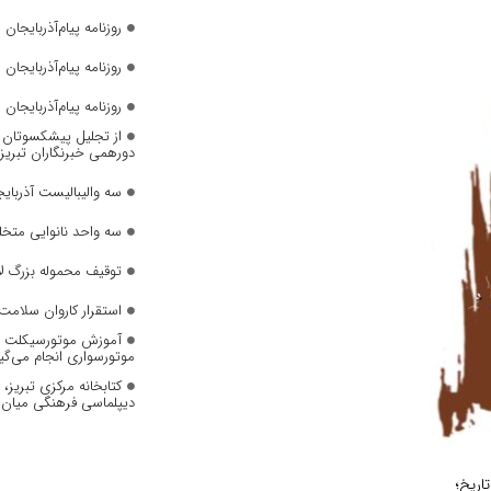
روزنامه پیام‌آذربایجان شما
روزنامه پیام‌آذربایجان شماره 2823
روزنامه پیام‌آذربایجان شماره 2822
از تجلیل پیشکسوتان تا 
دورهمی خبرنگاران تبریز
سه والیبالیست آذربایج
سه واحد نانوایی متخل
توقیف محموله بزرگ لا
استقرار کاروان سلامت 
آموزش موتورسیکلت به
موتورسواری انجام می‌گی
کتابخانه مرکزی تبریز
دیپلماسی فرهنگی میان 
اریخ؛