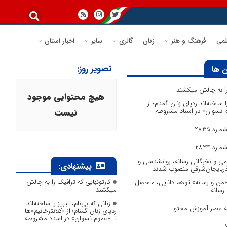
می
فرهنگ و هنر
زنان
گالری
سایر
اخبار استان
تصویر روز:
 ها
 را به چالش میکشند
هیچ محتوایی موجود
ا ساخته‌اند ردپای زنان گمنام؛ از
وم نسوان» در اسناد مشروطه
نیست
ره 2835
ره 2834
می و نخبگانی رسانه، روانشناسی و
پیشنهادی:
آذربایجان‌شرقی منصوب شدند
کارتونهایی که ترافیک را به چالش
 «من و رسانه» توهم دانایی، ماحصل
میکشند
 رسانه
زنانی که بی‌نام، تبریز را ساخته‌اند
به عصر آموزش محتوا
ردپای زنان گمنام؛ از «کلانترخانیم»ها
تا «عموم نسوان» در اسناد مشروطه