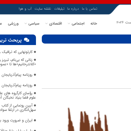
تماس با ما
درباره ما
تبلیغات
نقشه سایت
آب و هوا
خانه
اجتماعی
اقتصادی
سیاسی
ورزشی
عل
پربحث ترین
کارتونهایی که ترافیک
زنانی که بی‌نام، تبریز ر
«کلانترخانیم»ها تا «عم
روزنامه پیام‌آذربایجان شما
روزنامه پیام‌آذربایجان شما
رؤسای کارگروه های عل
علوم قضا بنیاد نخبگان 
آیین رونمایی از کتاب
سهل‌انگاری در ارتقا سواد
ایران و ضرورت ورود 
پل ارسباران یا قره‌داغ؟