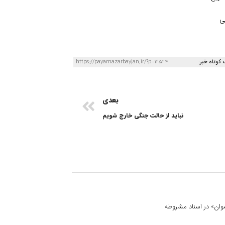
ی
 کوتاه خبر:
https://payamazarbayjan.ir/?p=12524
بعدی
نباید از حالت جنگی خارج شویم
 نسوان» در اسناد مشروطه