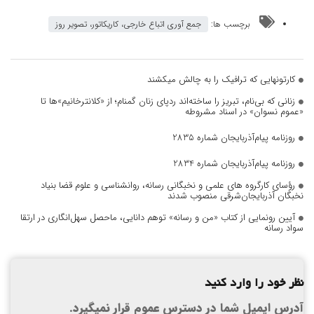
برچسب ها:
جمع آوری اتباع خارجی، کاریکاتور، تصویر روز
کارتونهایی که ترافیک را به چالش میکشند
زنانی که بی‌نام، تبریز را ساخته‌اند ردپای زنان گمنام؛ از «کلانترخانیم»ها تا
«عموم نسوان» در اسناد مشروطه
روزنامه پیام‌آذربایجان شماره 2835
روزنامه پیام‌آذربایجان شماره 2834
رؤسای کارگروه های علمی و نخبگانی رسانه، روانشناسی و علوم قضا بنیاد
نخبگان آذربایجان‌شرقی منصوب شدند
آیین رونمایی از کتاب «من و رسانه» توهم دانایی، ماحصل سهل‌انگاری در ارتقا
سواد رسانه
نظر خود را وارد کنید
آدرس ایمیل شما در دسترس عموم قرار نمیگیرد.