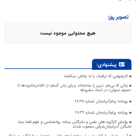
تصویر روز:
هیچ محتوایی موجود نیست
پیشنهادی:
کارتونهایی که ترافیک را به چالش میکشند
زنانی که بی‌نام، تبریز را ساخته‌اند ردپای زنان گمنام؛ از «کلانترخانیم»ها تا
«عموم نسوان» در اسناد مشروطه
روزنامه پیام‌آذربایجان شماره 2835
روزنامه پیام‌آذربایجان شماره 2834
رؤسای کارگروه های علمی و نخبگانی رسانه، روانشناسی و علوم قضا بنیاد
نخبگان آذربایجان‌شرقی منصوب شدند
آیین رونمایی از کتاب «من و رسانه» توهم دانایی، ماحصل سهل‌انگاری در ارتقا