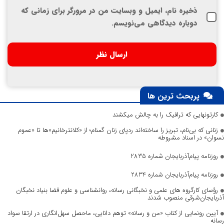
ذخیره نام، ایمیل و وبسایت من در مرورگر برای زمانی که
دوباره دیدگاهی می‌نویسم.
پربحث ترین ها
کارتونهایی که ترافیک را به چالش میکشند
زنانی که بی‌نام، تبریز را ساخته‌اند ردپای زنان گمنام؛ از «کلانترخانیم»ها تا «عموم
نسوان» در اسناد مشروطه
روزنامه پیام‌آذربایجان شماره 2835
روزنامه پیام‌آذربایجان شماره 2834
رؤسای کارگروه های علمی و نخبگانی رسانه، روانشناسی و علوم قضا بنیاد نخبگان
آذربایجان‌شرقی منصوب شدند
آیین رونمایی از کتاب «من و رسانه» توهم دانایی، ماحصل سهل‌انگاری در ارتقا سواد
رسانه