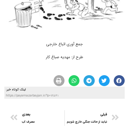
جمع آوری اتباع خارجی
طرح از: مهدیه صباغ کار
لینک کوتاه خبر:
https://payamazarbayjan.ir/?p=12541
قبلی
بعدی
نباید از حالت جنگی خارج شویم
مصرف آب