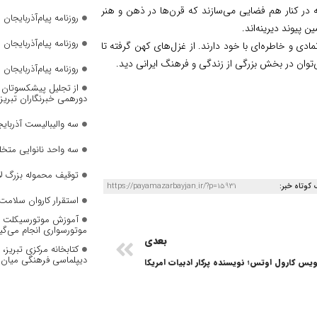
در کنار هم فضایی می‌سازند که قرن‌ها در ذهن و هنر
روزنامه پیام‌آذربایجان شما
ن پیوند دیرینه‌اند.
روزنامه پیام‌آذربایجان شماره 2823
ادی و خاطره‌ای با خود دارند. از غزل‌های کهن گرفته تا
می‌توان در بخش بزرگی از زندگی و فرهنگ ایرانی دید.
روزنامه پیام‌آذربایجان شماره 2822
از تجلیل پیشکسوتان تا 
دورهمی خبرنگاران تبریز
سه والیبالیست آذربایج
سه واحد نانوایی متخل
توقیف محموله بزرگ لا
 کوتاه خبر:
https://payamazarbayjan.ir/?p=15931
استقرار کاروان سلامت 
آموزش موتورسیکلت به
موتورسواری انجام می‌گی
بعدی
کتابخانه مرکزی تبریز
دیپلماسی فرهنگی میان 
یس کارول اوتس؛ نویسنده پرکار ادبیات امریکا