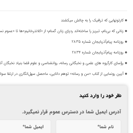
کارتونهایی که ترافیک را به چالش میکشند
زنانی که بی‌نام، تبریز را ساخته‌اند ردپای زنان گمنام؛ از «کلانترخانیم»ها تا «عموم
روزنامه پیام‌آذربایجان شماره 2835
روزنامه پیام‌آذربایجان شماره 2834
رؤسای کارگروه های علمی و نخبگانی رسانه، روانشناسی و علوم قضا بنیاد نخبگان 
آیین رونمایی از کتاب «من و رسانه» توهم دانایی، ماحصل سهل‌انگاری در ارتقا سواد
نظر خود را وارد کنید
آدرس ایمیل شما در دسترس عموم قرار نمیگیرد.