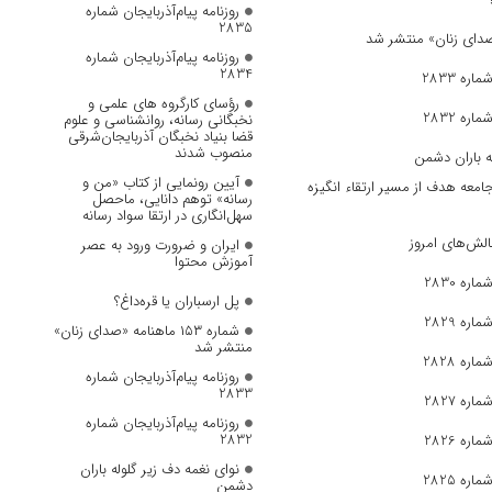
روزنامه پیام‌آذربایجان شماره
2835
روزنامه پیام‌آذربایجان شماره
2834
ره 2833
رؤسای کارگروه های علمی و
ره 2832
نخبگانی رسانه، روانشناسی و علوم
قضا بنیاد نخبگان آذربایجان‌شرقی
منصوب شدند
ه باران دشمن
آیین رونمایی از کتاب «من و
جامعه هدف از مسیر ارتقاء انگیزه
رسانه» توهم دانایی، ماحصل
سهل‌انگاری در ارتقا سواد رسانه
الش‌های امروز
ایران و ضرورت ورود به عصر
آموزش محتوا
ره 2830
پل ارسباران یا قره‌داغ؟
ره 2829
شماره ۱۵۳ ماهنامه «صدای زنان»
منتشر شد
ره 2828
روزنامه پیام‌آذربایجان شماره
2833
ره 2827
روزنامه پیام‌آذربایجان شماره
2832
ره 2826
نوای نغمه دف زیر گلوله باران
ره 2825
دشمن