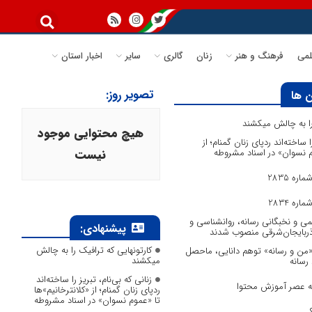
می
فرهنگ و هنر
زنان
گالری
سایر
اخبار استان
تصویر روز:
 ها
 را به چالش میکشند
هیچ محتوایی موجود
ا ساخته‌اند ردپای زنان گمنام؛ از
وم نسوان» در اسناد مشروطه
نیست
ره 2835
ره 2834
می و نخبگانی رسانه، روانشناسی و
پیشنهادی:
آذربایجان‌شرقی منصوب شدند
کارتونهایی که ترافیک را به چالش
 «من و رسانه» توهم دانایی، ماحصل
میکشند
 رسانه
زنانی که بی‌نام، تبریز را ساخته‌اند
به عصر آموزش محتوا
ردپای زنان گمنام؛ از «کلانترخانیم»ها
تا «عموم نسوان» در اسناد مشروطه