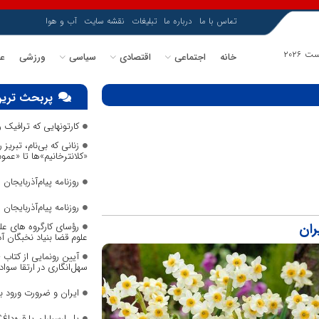
تماس با ما
درباره ما
تبلیغات
نقشه سایت
آب و هوا
خانه
اجتماعی
اقتصادی
سیاسی
ورزشی
عل
پربحث ترین
کارتونهایی که ترافیک
زنانی که بی‌نام، تبریز ر
«کلانترخانیم»ها تا «عم
روزنامه پیام‌آذربایجان شما
روزنامه پیام‌آذربایجان شما
ران
رؤسای کارگروه های عل
علوم قضا بنیاد نخبگان 
آیین رونمایی از کتاب
سهل‌انگاری در ارتقا سواد
ایران و ضرورت ورود 
پل ارسباران یا قره‌داغ؟