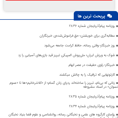
پربحث ترین ها
روزنامه پیام‌آذربایجان شماره 2836
مطالبه‌گری برای خویشتن؛ حقِ فراموش‌شده‌ی خبرنگاران
روز خبرنگار؛ وقتی رسانه، حافظ کرامت جامعه می‌شود
شوک به ورزش ایران؛ ملی‌پوش المپیکی تبریز قید بازی‌های آسیایی را زد
خبرنگار؛ راوی حقیقت در عصر ابهام
کارتونهایی که ترافیک را به چالش میکشند
زنانی که بی‌نام، تبریز را ساخته‌اند ردپای زنان گمنام؛ از «کلانترخانیم»ها تا «عموم
نسوان» در اسناد مشروطه
روزنامه پیام‌آذربایجان شماره 2835
روزنامه پیام‌آذربایجان شماره 2834
رؤسای کارگروه های علمی و نخبگانی رسانه، روانشناسی و علوم قضا بنیاد نخبگان