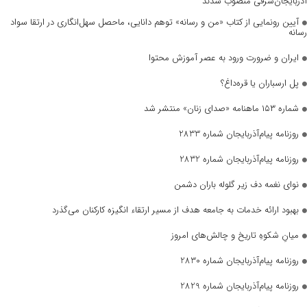
آذربایجان‌شرقی منصوب شدند
آیین رونمایی از کتاب «من و رسانه» توهم دانایی، ماحصل سهل‌انگاری در ارتقا سواد
رسانه
ایران و ضرورت ورود به عصر آموزش محتوا
پل ارسباران یا قره‌داغ؟
شماره ۱۵۳ ماهنامه «صدای زنان» منتشر شد
روزنامه پیام‌آذربایجان شماره 2833
روزنامه پیام‌آذربایجان شماره 2832
نوای نغمه دف زیر گلوله باران دشمن
بهبود ارائه خدمات به جامعه هدف از مسیر ارتقاء انگیزه کارکنان می‌گذرد
میانِ شکوهِ تاریخ و چالش‌های امروز
روزنامه پیام‌آذربایجان شماره 2830
روزنامه پیام‌آذربایجان شماره 2829