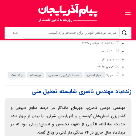
برگ نخست
نوشته‌ها
زنده‌یاد مهندس ناصری شایسته تجلیل ملی
یکشنبه 14 سپتامبر 2025
9:11 ب.ظ
بدون نظر
کدخبر:13162
حوزه:
اخبار استان
,
محمد فرج‌پور باسمنجی
,
نویسنده
,
یادداشت
زنده‌یاد مهندس ناصری شایسته تجلیل ملی
مهندس موسی ناصری، چهره‌ای ماندگار در عرصه منابع طبیعی و
کشاورزی استان‌های کردستان و آذربایجان شرقی، با بیش از چهار دهه
خدمت صادقانه، الگویی از تعهد، تخصص و انسان‌دوستی بود که در
مردادماه سال جاری در ۷۴ سالگی دار فانی را وداع گفت.