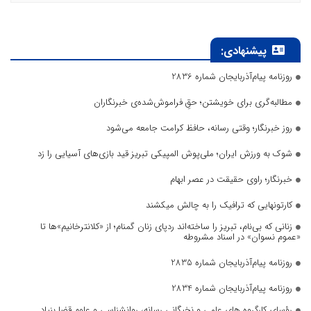
پیشنهادی:
روزنامه پیام‌آذربایجان شماره 2836
مطالبه‌گری برای خویشتن؛ حقِ فراموش‌شده‌ی خبرنگاران
روز خبرنگار؛ وقتی رسانه، حافظ کرامت جامعه می‌شود
شوک به ورزش ایران؛ ملی‌پوش المپیکی تبریز قید بازی‌های آسیایی را زد
خبرنگار؛ راوی حقیقت در عصر ابهام
کارتونهایی که ترافیک را به چالش میکشند
زنانی که بی‌نام، تبریز را ساخته‌اند ردپای زنان گمنام؛ از «کلانترخانیم»ها تا
«عموم نسوان» در اسناد مشروطه
روزنامه پیام‌آذربایجان شماره 2835
روزنامه پیام‌آذربایجان شماره 2834
رؤسای کارگروه های علمی و نخبگانی رسانه، روانشناسی و علوم قضا بنیاد