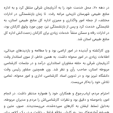
در دهه ۷۰، محل خدمت خود را به آذربایجان شرقی منتقل کرد و به اداره
منابع طبیعی شهرستان تاریخی مراغه رفت. تا زمان بازنشستگی در ادارات
مختلف، از جمله امور واگذاری و ممیزی اداره کل منابع طبیعی استان، به‌
شایستگی خدمت کرد و پس از بازنشستگی نیز، چون مورد وثوق کارکنان بود،
در ادارات رفاه و مسکن منشأ خدمات زیادی برای کارکنان زحمت‌کش اداره کل
منابع طبیعی استان شد.
وی کارکشته و آبدیده در امور اراضی بود و با مطالعه و بازدیدهای میدانی،
اطلاعات زیادی در امور محوله داشت. به همین خاطر، از سوی استاندار وقت
آذربایجان شرقی به حلقه مشاوران استانداری درآمد و در جلسات کارشناسی
مربوطه استان، صاحب رأی و نظر شد. وی همچنین مشاور رئیس وقت
دانشگاه تبریز بود و در تدوین اسناد کارشناسی، اداری و امور محوله، تمامی
تلاش خود را به‌کار می‌بست.
احترام مردم، ارباب‌رجوع و همکاران خود را همواره مدنظر داشت. در انجام
امور، باحوصله و دقیق بود و نظرات کارشناسی‌اش را مردم و مدیران مربوطه،
به‌دلیل تسلط ایشان به کارهای سپرده‌شده، می‌پسندیدند. صبور، متین و
همیشه آماده‌به‌کار بود. به کارش علاقه فراوانی داشت و در یک کلام، برای