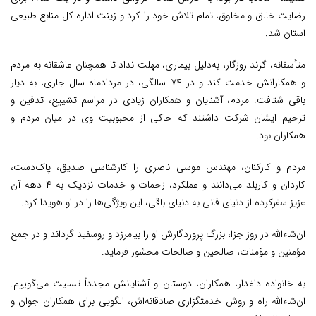
رضایت خالق و مخلوق، تمام تلاش خود را کرد و زینت اداره کل منابع طبیعی
استان شد.
متأسفانه، گزند روزگار، به‌دلیل بیماری، مهلت نداد تا همچنان عاشقانه به مردم
و همکارانش خدمت کند و در ۷۴ سالگی، در مردادماه سال جاری، به دیار
باقی شتافت. مردم، آشنایان و همکاران زیادی در مراسم تشییع، تدفین و
ترحیم ایشان شرکت داشتند که حاکی از محبوبیت وی در میان مردم و
همکاران بود.
مردم و کارکنان، مهندس موسی ناصری را کارشناسی صدیق، پاک‌دست،
کاردان و کاربلد می‌دانند و عملکرد، زحمات و خدمات نزدیک به ۴ دهه آن
عزیز سفرکرده از دنیای فانی به دنیای باقی، این ویژگی‌ها را در او هویدا کرد.
ان‌شاءالله در روز جزا، بزرگ پروردگارش او را بیامرزد و روسفید گرداند و در جمع
مؤمنین و مؤمنات، صالحین و صالحات محشور فرماید.
به خانواده داغدار، همکاران، دوستان و آشنایانش مجدداً تسلیت می‌گوییم.
ان‌شاءالله راه و روش خدمتگزاری صادقانه‌اش، الگویی برای همکاران جوان و