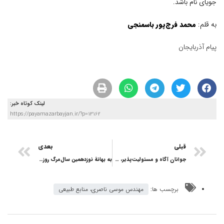
جویای نام باشد.
به قلم:
محمد فرج‌پور باسمنجی
پیام آذربایجان
لینک کوتاه خبر:
https://payamazarbayjan.ir/?p=13162
قبلی
بعدی
جوانان آگاه و مسئولیت‌پذیر، سرمایه ماندگار آینده ایران
به بهانۀ نوزدهمین سال‌مرگ روزنامه‌نگار مشهور ایتالیایی اوریانا فالاچی؛ از رویکرد جسورانه تا نگاه سیاه و سفید
برچسب ها:
مهندس موسی ناصری، منابع طبیعی