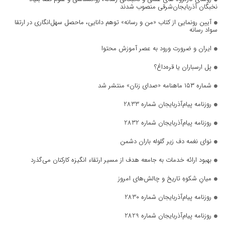
نخبگان آذربایجان‌شرقی منصوب شدند
آیین رونمایی از کتاب «من و رسانه» توهم دانایی، ماحصل سهل‌انگاری در ارتقا
سواد رسانه
ایران و ضرورت ورود به عصر آموزش محتوا
پل ارسباران یا قره‌داغ؟
شماره ۱۵۳ ماهنامه «صدای زنان» منتشر شد
روزنامه پیام‌آذربایجان شماره 2833
روزنامه پیام‌آذربایجان شماره 2832
نوای نغمه دف زیر گلوله باران دشمن
بهبود ارائه خدمات به جامعه هدف از مسیر ارتقاء انگیزه کارکنان می‌گذرد
میانِ شکوهِ تاریخ و چالش‌های امروز
روزنامه پیام‌آذربایجان شماره 2830
روزنامه پیام‌آذربایجان شماره 2829