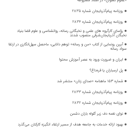
«عموم نسوان» در اسناد مشروطه
روزنامه پیام‌آذربایجان شماره 2835
روزنامه پیام‌آذربایجان شماره 2834
رؤسای کارگروه های علمی و نخبگانی رسانه، روانشناسی و علوم قضا بنیاد
نخبگان آذربایجان‌شرقی منصوب شدند
آیین رونمایی از کتاب «من و رسانه» توهم دانایی، ماحصل سهل‌انگاری در ارتقا
سواد رسانه
ایران و ضرورت ورود به عصر آموزش محتوا
پل ارسباران یا قره‌داغ؟
شماره ۱۵۳ ماهنامه «صدای زنان» منتشر شد
روزنامه پیام‌آذربایجان شماره 2833
روزنامه پیام‌آذربایجان شماره 2832
نوای نغمه دف زیر گلوله باران دشمن
بهبود ارائه خدمات به جامعه هدف از مسیر ارتقاء انگیزه کارکنان می‌گذرد