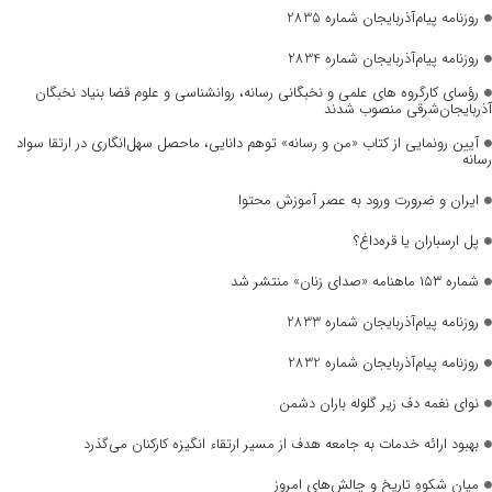
روزنامه پیام‌آذربایجان شماره 2835
روزنامه پیام‌آذربایجان شماره 2834
رؤسای کارگروه های علمی و نخبگانی رسانه، روانشناسی و علوم قضا بنیاد نخبگان
آذربایجان‌شرقی منصوب شدند
آیین رونمایی از کتاب «من و رسانه» توهم دانایی، ماحصل سهل‌انگاری در ارتقا سواد
رسانه
ایران و ضرورت ورود به عصر آموزش محتوا
پل ارسباران یا قره‌داغ؟
شماره ۱۵۳ ماهنامه «صدای زنان» منتشر شد
روزنامه پیام‌آذربایجان شماره 2833
روزنامه پیام‌آذربایجان شماره 2832
نوای نغمه دف زیر گلوله باران دشمن
بهبود ارائه خدمات به جامعه هدف از مسیر ارتقاء انگیزه کارکنان می‌گذرد
میانِ شکوهِ تاریخ و چالش‌های امروز