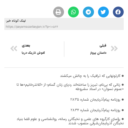
لینک کوتاه خبر:
https://payamazarbayjan.ir/?p=10524
قبلی
بعدی
داستان پرواز
آغوش تاریک دریا
کارتونهایی که ترافیک را به چالش میکشند
زنانی که بی‌نام، تبریز را ساخته‌اند ردپای زنان گمنام؛ از «کلانترخانیم»ها تا
«عموم نسوان» در اسناد مشروطه
روزنامه پیام‌آذربایجان شماره 2835
روزنامه پیام‌آذربایجان شماره 2834
رؤسای کارگروه های علمی و نخبگانی رسانه، روانشناسی و علوم قضا بنیاد
نخبگان آذربایجان‌شرقی منصوب شدند