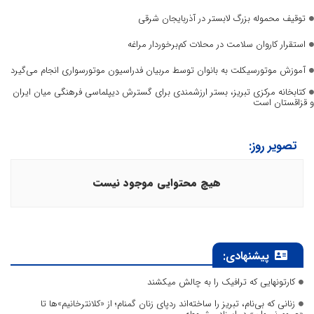
توقیف محموله بزرگ لابستر در آذربایجان شرقی
استقرار کاروان سلامت در محلات کم‌برخوردار مراغه
آموزش موتورسیکلت به بانوان توسط مربیان فدراسیون موتورسواری انجام می‌گیرد
کتابخانه مرکزی تبریز، بستر ارزشمندی برای گسترش دیپلماسی فرهنگی میان ایران
و قزاقستان است
تصویر روز:
هیچ محتوایی موجود نیست
پیشنهادی:
کارتونهایی که ترافیک را به چالش میکشند
زنانی که بی‌نام، تبریز را ساخته‌اند ردپای زنان گمنام؛ از «کلانترخانیم»ها تا