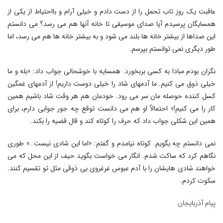
عاقبت یک روز تاب تحمل را از دست دادم و خیلی آرام و بااحتیاط از یکی از
همسایگان پرسیدم آیا صدای موسیقی تا خانه آنها هم می رسد؟ می دانستم
این صداها از بیشتر خانه ها بلند می شود و به بیشتر خانه ها هم می رسد، اما
طور دیگری نمی توانستم بپرسم.
نگران بودم مبادا به کسی بربخورد. همسایه با خوشحالی جواب داد: «بله و ما
خیلی ذوق می کنیم. ما آدمهای شاد را خیلی دوست داریم! از آدمهای غمگین
کسل کننده حوصله مان سر می رود. خودمان هم هر وقت شاد باشیم همین
کار را می کنیم!» احتمالاً او هم می دانست توقع چه جور جوابی دارم، برای
همین این شکلی جواب داد که حرف را کوتاه کند و قال قضیه را بکند.
نمی دانستم چه بگویم. کوتاه نیامدم و گفتم: «اما این شادی نیست…» طوری
نگاهم کرد که ساکت شدم. انگار می خواست بگوید حیف از این محل که می
خواهند شادی هایشان را با آدم عبوس غرغروی بی ذوقی مثل تو تقسیم کنند.
سکوت کردم.
پیام آذربایجان