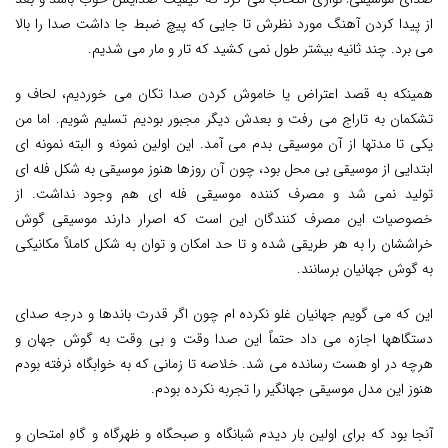
از پیدا کردن آهنگ مورد نظرش تا جایی که پیچ ضبط جا داشت صدا را بالا
می برد. چند ثانیه بیشتر طول نمی کشید که تار و مار می شدیم.
همینکه به قصد اعتراض یا خاموش کردن صدا تکان می خوردیم، لحاف و
تشکمان به تاراج می رفت و بعدش دیگر مجبور بودیم تسلیم شویم. اما من
یکی تا مدتها از آن موسیقی بدم می آمد. این اولین نمونه و البته نمونه ای
ابتدایی از موسیقی بی محل بود، چون آن روزها هنوز موسیقی به شکل فله ای
تولید نمی شد و مصرف کننده موسیقی فله ای هم وجود نداشت. از
خصوصیات این مصرف کنندگان این است که اصرار دارند موسیقی گوش
خراششان را به هر طریقی شده و تا حد امکان و توان به شکل کاملاً مکانیکی
به گوش جهانیان برسانند.
این که می گویم جهانیان غلو نکرده ام چون اگر قدرت باندها و درجه صدای
دستگاهها اجازه می داد حتماً این صدا وقت و بی وقت به گوش جهان و
هرچه در او هست رسانده می شد. خلاصه تا زمانی که به خوابگاه نرفته بودم
هنوز این مدل موسیقی جهانگیر را تجربه نکرده بودم.
آنجا بود که برای اولین بار دیدم شبانگاه و صبحگاه و ظهرگاه و گاهِ امتحان و