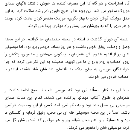
گاهِ استراحت و هر گاه که این مصرف کننده ها خوش داشتند ناگهان صدای
موزیک منفجر می شد. این بچه ها را هیچ طوری نمی شد ساکت کرد. به این
مدل موزیک گوش کردن یا بهتر بگوییم موزیک منفجر کردن عادت کرده بودند
و هر دری را که به رویشان می بستی راه دیگری پیدا می کردند.
القصه آن دوران گذشت تا اینکه در محله جدیدمان جا گرفتیم. در این محله
وصل و وصلت رونق خوبی داشت و هر روز بساط عروسی برپا بود. اما موسیقی
های پر از الدرم بلدرم اش همزمان با پایکوبی مهمانان و مدعوین، پتکش را
روی اعصاب و روح و روان ما می کوبید. همیشه به این فکر می کردم که چرا
خوانندگان عروسی به جای اینکه به اقتضای شغلشان شاد باشند، اینقدر با
اعصاب خردی می خوانند.
حالا این به کنار، مسأله این بود که عروسی شب تا صبح ادامه داشت و
همزمان با طلوع آفتاب مهمانها پراکنده می شدند. تمام این مدت صدای
موسیقی بی محل بلند بود و به نظر نمی آمد کسی از این وضعیت ناراضی
باشد. اصلاً در این محله موسیقی فله ای بی محل، رفیق گرمابه و گلستان ما
بود و همسایگان و اهل محل شبانه روز و هر موقعی که شادی شان گل می
کرد، موسیقی شان را منفجر می کردند.