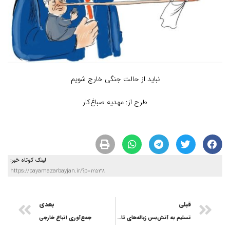
نباید از حالت جنگی خارج شویم
طرح از: مهدیه صباغ‌کار
لینک کوتاه خبر:
https://payamazarbayjan.ir/?p=12538
قبلی
بعدی
تسلیم به آتش‌بس زباله‌های تاریخ
جمع‌آوری اتباع خارجی