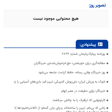
تصویر روز:
هیچ محتوایی موجود نیست
پیشنهادی:
روزنامه پیام‌آذربایجان شماره 2836
مطالبه‌گری برای خویشتن؛ حقِ فراموش‌شده‌ی خبرنگاران
روز خبرنگار؛ وقتی رسانه، حافظ کرامت جامعه می‌شود
شوک به ورزش ایران؛ ملی‌پوش المپیکی تبریز قید بازی‌های آسیایی را زد
خبرنگار؛ راوی حقیقت در عصر ابهام
کارتونهایی که ترافیک را به چالش میکشند
زنانی که بی‌نام، تبریز را ساخته‌اند ردپای زنان گمنام؛ از «کلانترخانیم»ها تا
«عموم نسوان» در اسناد مشروطه