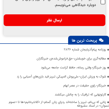
دوباره دیدگاهی می‌نویسم.
پربحث ترین ها
روزنامه پیام‌آذربایجان شماره 2836
مطالبه‌گری برای خویشتن؛ حقِ فراموش‌شده‌ی خبرنگاران
روز خبرنگار؛ وقتی رسانه، حافظ کرامت جامعه می‌شود
شوک به ورزش ایران؛ ملی‌پوش المپیکی تبریز قید بازی‌های آسیایی را زد
خبرنگار؛ راوی حقیقت در عصر ابهام
کارتونهایی که ترافیک را به چالش میکشند
زنانی که بی‌نام، تبریز را ساخته‌اند ردپای زنان گمنام؛ از «کلانترخانیم»ها تا «عموم
نسوان» در اسناد مشروطه