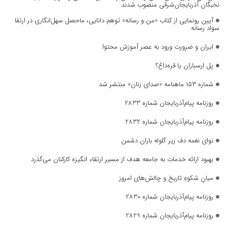
نخبگان آذربایجان‌شرقی منصوب شدند
آیین رونمایی از کتاب «من و رسانه» توهم دانایی، ماحصل سهل‌انگاری در ارتقا
سواد رسانه
ایران و ضرورت ورود به عصر آموزش محتوا
پل ارسباران یا قره‌داغ؟
شماره ۱۵۳ ماهنامه «صدای زنان» منتشر شد
روزنامه پیام‌آذربایجان شماره 2833
روزنامه پیام‌آذربایجان شماره 2832
نوای نغمه دف زیر گلوله باران دشمن
بهبود ارائه خدمات به جامعه هدف از مسیر ارتقاء انگیزه کارکنان می‌گذرد
میانِ شکوهِ تاریخ و چالش‌های امروز
روزنامه پیام‌آذربایجان شماره 2830
روزنامه پیام‌آذربایجان شماره 2829