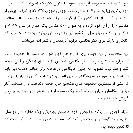
این هنرمند با مجموعه اثر پرتره خود با عنوان «کودکِ زمان» با کسب «رتبه
دوم برترین پرتره سال ۲۰۲۴» در رقابت جهانی «جوایز۳۵» که با شرکت بیش از
۱۱۲ هزار عکاس از ۱۷۴ کشور برگزار گردید موفق شد «جایزه بین المللی سالانه
عکاسی» را از آن خود کرده و به عنوان «۵۰ عکاس برتر جهان در سال ۲۰۲۴» و
«عکس و عکاس برتر سال از کشور ایران» در بخش پرتره مردانه دست یابد که
افتخاری بزرگ برای هنر عکاسی ایران، آذربایجان و شهر اهر می‌باشد.
این موفقیت از این جهت برای تاریخِ هنرِ کهن شهر اهر بسیار با اهمیت است
که برای نخستین بار یک اثر عکاسی شاخص از «تلفیق زندگی واقعی مردم
شهر و هنرِ ثبت تصویر» به چنین جایگاهی در عرصه برتر جهانی دست می یابد
و علاوه بر حضور در نمایشگاههای بین المللی، در کتاب عکس بسیار با ارزشی
که یکی از مهمترین مجموعه های عکاسی حال حاضر دنیاست و از منتخب آثار
برترین عکاسان جهان سالانه فقط یک نسخه از آن منتشر می شود به چاپ و
فروش خواهد رسید.
فرزاد آجری در پرتره مفهومی خود داستان روزمرگی یک مغازه دار کهنسال
اهری را به گونه ای روایت می کند که بسیار نمادین و متفاوت از آن است که
تا کنون دیده ایم.