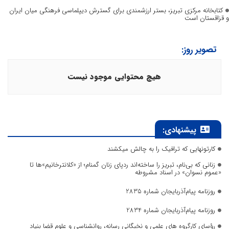
کتابخانه مرکزی تبریز، بستر ارزشمندی برای گسترش دیپلماسی فرهنگی میان ایران
و قزاقستان است
تصویر روز:
هیچ محتوایی موجود نیست
پیشنهادی:
کارتونهایی که ترافیک را به چالش میکشند
زنانی که بی‌نام، تبریز را ساخته‌اند ردپای زنان گمنام؛ از «کلانترخانیم»ها تا
«عموم نسوان» در اسناد مشروطه
روزنامه پیام‌آذربایجان شماره 2835
روزنامه پیام‌آذربایجان شماره 2834
رؤسای کارگروه های علمی و نخبگانی رسانه، روانشناسی و علوم قضا بنیاد