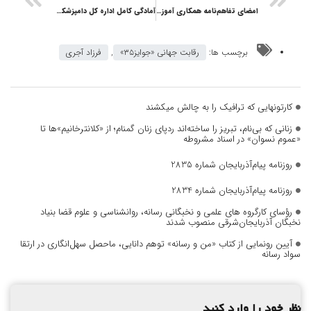
امضای تفاهم‌نامه همکاری آموزشی بین نظام مهندسی ساختمان آذربایجان شرقی و دانشگاه آزاد اسلامی استان
آمادگی کامل اداره کل دامپزشکی آذربایجان شرقی برای نظارت بهداشتی و شرعی در عید قربان
برچسب ها:
رقابت جهانی «جوایز۳۵»
,
فرزاد آجری
کارتونهایی که ترافیک را به چالش میکشند
زنانی که بی‌نام، تبریز را ساخته‌اند ردپای زنان گمنام؛ از «کلانترخانیم»ها تا
«عموم نسوان» در اسناد مشروطه
روزنامه پیام‌آذربایجان شماره 2835
روزنامه پیام‌آذربایجان شماره 2834
رؤسای کارگروه های علمی و نخبگانی رسانه، روانشناسی و علوم قضا بنیاد
نخبگان آذربایجان‌شرقی منصوب شدند
آیین رونمایی از کتاب «من و رسانه» توهم دانایی، ماحصل سهل‌انگاری در ارتقا
سواد رسانه
نظر خود را وارد کنید