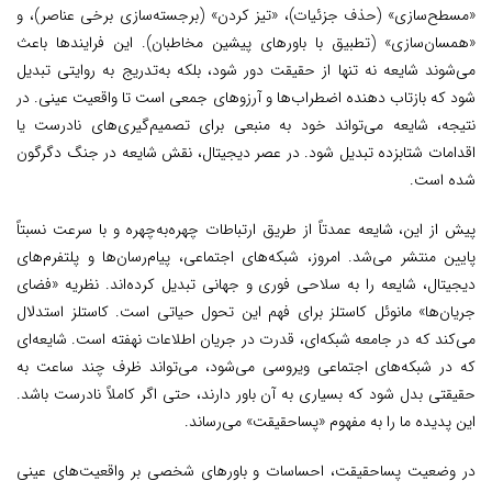
«مسطح‌سازی» (حذف جزئیات)، «تیز کردن» (برجسته‌سازی برخی عناصر)، و
«همسان‌سازی» (تطبیق با باورهای پیشین مخاطبان). این فرایندها باعث
می‌شوند شایعه نه تنها از حقیقت دور شود، بلکه به‌تدریج به روایتی تبدیل
شود که بازتاب دهنده اضطراب‌ها و آرزوهای جمعی است تا واقعیت عینی. در
نتیجه، شایعه می‌تواند خود به منبعی برای تصمیم‌گیری‌های نادرست یا
اقدامات شتابزده تبدیل شود. در عصر دیجیتال، نقش شایعه در جنگ دگرگون
شده است.
پیش از این، شایعه عمدتاً از طریق ارتباطات چهره‌به‌چهره و با سرعت نسبتاً
پایین منتشر می‌شد. امروز، شبکه‌های اجتماعی، پیام‌رسان‌ها و پلتفرم‌های
دیجیتال، شایعه را به سلاحی فوری و جهانی تبدیل کرده‌اند. نظریه «فضای
جریان‌ها» مانوئل کاستلز برای فهم این تحول حیاتی است. کاستلز استدلال
می‌کند که در جامعه شبکه‌ای، قدرت در جریان اطلاعات نهفته است. شایعه‌ای
که در شبکه‌های اجتماعی ویروسی می‌شود، می‌تواند ظرف چند ساعت به
حقیقتی بدل شود که بسیاری به آن باور دارند، حتی اگر کاملاً نادرست باشد.
این پدیده ما را به مفهوم «پساحقیقت» می‌رساند.
در وضعیت پساحقیقت، احساسات و باورهای شخصی بر واقعیت‌های عینی