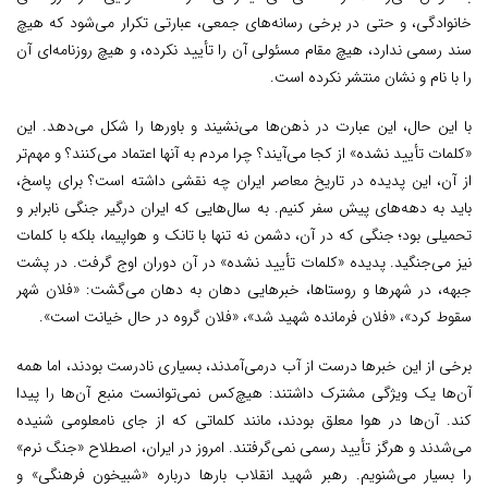
خانوادگی، و حتی در برخی رسانه‌های جمعی، عبارتی تکرار می‌شود که هیچ
سند رسمی ندارد، هیچ مقام مسئولی آن را تأیید نکرده، و هیچ روزنامه‌ای آن
را با نام و نشان منتشر نکرده است.
با این حال، این عبارت در ذهن‌ها می‌نشیند و باورها را شکل می‌دهد. این
«کلمات تأیید نشده» از کجا می‌آیند؟ چرا مردم به آنها اعتماد می‌کنند؟ و مهم‌تر
از آن، این پدیده در تاریخ معاصر ایران چه نقشی داشته است؟ برای پاسخ،
باید به دهه‌های پیش سفر کنیم. به سال‌هایی که ایران درگیر جنگی نابرابر و
تحمیلی بود؛ جنگی که در آن، دشمن نه تنها با تانک و هواپیما، بلکه با کلمات
نیز می‌جنگید. پدیده «کلمات تأیید نشده» در آن دوران اوج گرفت. در پشت
جبهه، در شهرها و روستاها، خبرهایی دهان به دهان می‌گشت: «فلان شهر
سقوط کرد»، «فلان فرمانده شهید شد»، «فلان گروه در حال خیانت است».
برخی از این خبر‌ها درست از آب درمی‌آمدند، بسیاری نادرست بودند، اما همه
آن‌ها یک ویژگی مشترک داشتند: هیچ‌کس نمی‌توانست منبع آن‌ها را پیدا
کند. آن‌ها در هوا معلق بودند، مانند کلماتی که از جای نامعلومی شنیده
می‌شدند و هرگز تأیید رسمی نمی‌گرفتند. امروز در ایران، اصطلاح «جنگ نرم»
را بسیار می‌شنویم. رهبر شهید انقلاب بارها درباره «شبیخون فرهنگی» و