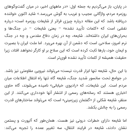
در پایان، باز می‌گردیم به جمله اول: «در ماههای اخیر، در میان گفت‌وگوهای
روزمره مردم، واژگانی عجیب و غریب به گوش می‌رسد.» شاید اکنون خواننده
دریافته باشد که این مقاله درباره چیزی فراتر از شایعات روزمره است؛ درباره
نقشی است که «کلمات تأیید نشده» – یعنی شایعات – در جنگ‌ها و
بحران‌های ایران داشته‌اند. شایعه، چه در زمان دفاع مقدس و چه در جنگ
نرم امروز، سلاحی است که دشمن از آن بهره می‌برد. اما ملت ایران با بصیرت
و ایمان خود، بارها ثابت کرده است که این سلاح بر او کارگر نخواهد افتاد، زیرا
حقیقت همیشه از کلمات تأیید نشده قوی‌تر است.
با این حال، شایعه تنها ابزار قدرت نیست؛ می‌تواند نیرویی مقاومتی نیز باشد.
در جوامع تحت سانسور شدید جنگ، شایعه گاه تنها راه انتقال اطلاعات میان
مردم است. این شایعات، که «رادیوی خیابانی» نامیده می‌شوند، گاه حاوی
اخباری هستند که رسانه‌های رسمی از انتشار آنها خودداری می‌کنند. از این
منظر، شایعه شکلی از «گفتمان زیرزمینی» است که می‌تواند ساختارهای قدرت
رسمی را به چالش بکشد.
اما شایعه دارای خطرات درونی نیز هست. همان‌طور که آلپورت و پستمن
نشان دادند، شایعه در فرایند انتقال، سه تغییر عمده را تجربه می‌کند: