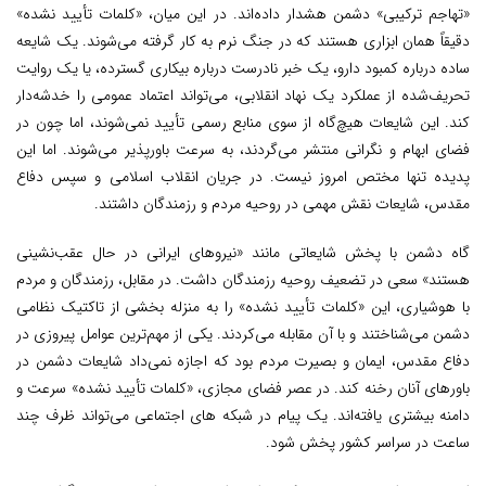
«تهاجم ترکیبی» دشمن هشدار داده‌اند. در این میان، «کلمات تأیید نشده»
دقیقاً همان ابزاری هستند که در جنگ نرم به کار گرفته می‌شوند. یک شایعه
ساده درباره کمبود دارو، یک خبر نادرست درباره بیکاری گسترده، یا یک روایت
تحریف‌شده از عملکرد یک نهاد انقلابی، می‌تواند اعتماد عمومی را خدشه‌دار
کند. این شایعات هیچ‌گاه از سوی منابع رسمی تأیید نمی‌شوند، اما چون در
فضای ابهام و نگرانی منتشر می‌گردند، به سرعت باورپذیر می‌شوند. اما این
پدیده تنها مختص امروز نیست. در جریان انقلاب اسلامی و سپس دفاع
مقدس، شایعات نقش مهمی در روحیه مردم و رزمندگان داشتند.
گاه دشمن با پخش شایعاتی مانند «نیروهای ایرانی در حال عقب‌نشینی
هستند» سعی در تضعیف روحیه رزمندگان داشت. در مقابل، رزمندگان و مردم
با هوشیاری، این «کلمات تأیید نشده» را به منزله بخشی از تاکتیک نظامی
دشمن می‌شناختند و با آن مقابله می‌کردند. یکی از مهم‌ترین عوامل پیروزی در
دفاع مقدس، ایمان و بصیرت مردم بود که اجازه نمی‌داد شایعات دشمن در
باورهای آنان رخنه کند. در عصر فضای مجازی، «کلمات تأیید نشده» سرعت و
دامنه بیشتری یافته‌اند. یک پیام در شبکه های اجتماعی می‌تواند ظرف چند
ساعت در سراسر کشور پخش شود.