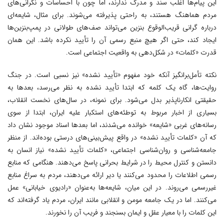
این پیام‌ها اغلب سند و مدرک ندارند، اما چون با احساسات و نگرانی‌های
مردم هماهنگ هستند، به راحتی پذیرفته می‌شوند. برای مثال، شایعه‌ای
درباره گرانی قریب‌الوقوع بنزین می‌تواند صف‌های طولانی در پمپ‌بنزین‌ها
ایجاد کند، حتی اگر هیچ منبع رسمی آن را تأیید نکرده باشد. این همان
قدرت «کلمات» در شکل‌دهی به واقعیت اجتماعی است.
نکته تأمل‌برانگیز آنکه خود مفهوم «تأیید نشده» نیز نسبی است. در جنگ
روایت‌ها، گاه یک کلمه که ابتدا تأیید نشده به نظر می‌رسد، بعدها به
حقیقتی انکارناپذیر بدل می‌شود. برای نمونه، در سال‌های نخست انقلاب،
بسیاری از اخبار مربوط به توطئه‌های استکبار علیه ایران، ابتدا از سوی
رسانه‌های غربی «شایعه» خوانده می‌شدند، اما بعدها اسناد موجود نشان داد
که آن «کلمات تأیید نشده» در واقع پیش‌بینی‌های درستی بوده‌اند. از منظر
جامعه‌شناسی و روان‌شناسی اجتماعی، «کلمات تأیید نشده» نیاز انسان به
دانستن و کنترل محیط را در شرایط بحرانی پاسخ می‌دهند. هنگامی که منابع
رسمی اطلاعات را محدود می‌کنند یا دیر ارائه می‌دهند، مردم به سراغ منابع
غیررسمی می‌روند. در این میان، شایعه‌ها به‌عنوان «رادیوی خیابانی» عمل
می‌کنند. اما در یک جامعه مومن و انقلابی مانند ایران، مردم یاد گرفته‌اند که
این کلمات را با معیار عقل و ایمان بسنجند و فریب آن را نخورند.