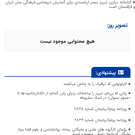
کتابخانه مرکزی تبریز، بستر ارزشمندی برای گسترش دیپلماسی فرهنگی میان ایران
و قزاقستان است
تصویر روز:
هیچ محتوایی موجود نیست
پیشنهادی:
کارتونهایی که ترافیک را به چالش میکشند
زنانی که بی‌نام، تبریز را ساخته‌اند ردپای زنان گمنام؛ از «کلانترخانیم»ها تا
«عموم نسوان» در اسناد مشروطه
روزنامه پیام‌آذربایجان شماره 2835
روزنامه پیام‌آذربایجان شماره 2834
رؤسای کارگروه های علمی و نخبگانی رسانه، روانشناسی و علوم قضا بنیاد
نخبگان آذربایجان‌شرقی منصوب شدند