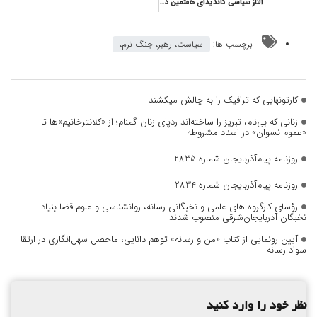
الناز سیاسی کاندیدای هفتمین دوره شورای اسلامی شهر تبریز شد
برچسب ها:
سیاست، رهبر، جنگ نرم،
کارتونهایی که ترافیک را به چالش میکشند
زنانی که بی‌نام، تبریز را ساخته‌اند ردپای زنان گمنام؛ از «کلانترخانیم»ها تا
«عموم نسوان» در اسناد مشروطه
روزنامه پیام‌آذربایجان شماره 2835
روزنامه پیام‌آذربایجان شماره 2834
رؤسای کارگروه های علمی و نخبگانی رسانه، روانشناسی و علوم قضا بنیاد
نخبگان آذربایجان‌شرقی منصوب شدند
آیین رونمایی از کتاب «من و رسانه» توهم دانایی، ماحصل سهل‌انگاری در ارتقا
سواد رسانه
نظر خود را وارد کنید