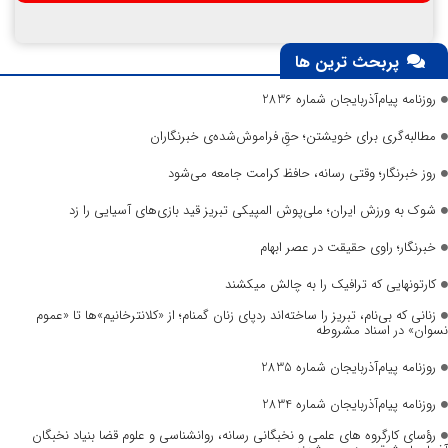
پربحث ترین ها
روزنامه پیام‌آذربایجان شماره 2836
مطالبه‌گری برای خویشتن؛ حقِ فراموش‌شده‌ی خبرنگاران
روز خبرنگار؛ وقتی رسانه، حافظ کرامت جامعه می‌شود
شوک به ورزش ایران؛ ملی‌پوش المپیکی تبریز قید بازی‌های آسیایی را زد
خبرنگار؛ راوی حقیقت در عصر ابهام
کارتونهایی که ترافیک را به چالش میکشند
زنانی که بی‌نام، تبریز را ساخته‌اند ردپای زنان گمنام؛ از «کلانترخانیم»ها تا «عموم
نسوان» در اسناد مشروطه
روزنامه پیام‌آذربایجان شماره 2835
روزنامه پیام‌آذربایجان شماره 2834
رؤسای کارگروه های علمی و نخبگانی رسانه، روانشناسی و علوم قضا بنیاد نخبگان