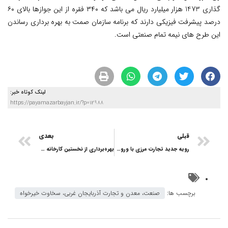
گذاری 1473 هزار میلیارد ریال می باشد که ۳۴۰ فقره از این جوازها بالای ۶۰
درصد پیشرفت فیزیکی دارند که برنامه سازمان صمت به بهره برداری رساندن
این طرح های نیمه تمام صنعتی است.
لینک کوتاه خبر:
https://payamazarbayjan.ir/?p=12988
قبلی
بعدی
رویه جدید تجارت مرزی با ورود اولین محموله بزرگ به ثمر نشست
بهره‌برداری از نخستین کارخانه ذوب آهن مراغه
برچسب ها:
صنعت، معدن و تجارت آذربایجان غربی، سخاوت خیرخواه