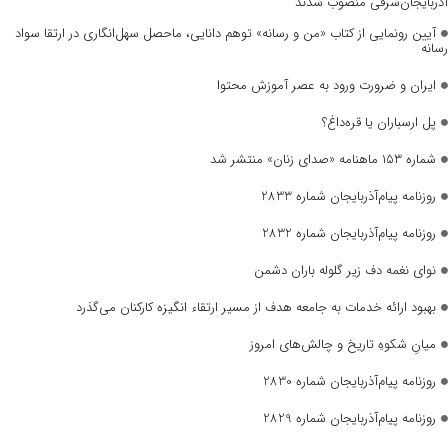
آذربایجان‌شرقی منصوب شدند
آیین رونمایی از کتاب «من و رسانه» توهم دانایی، ماحصل سهل‌انگاری در ارتقا سواد
رسانه
ایران و ضرورت ورود به عصر آموزش محتوا
پل ارسباران یا قره‌داغ؟
شماره ۱۵۳ ماهنامه «صدای زنان» منتشر شد
روزنامه پیام‌آذربایجان شماره 2833
روزنامه پیام‌آذربایجان شماره 2832
نوای نغمه دف زیر گلوله باران دشمن
بهبود ارائه خدمات به جامعه هدف از مسیر ارتقاء انگیزه کارکنان می‌گذرد
میانِ شکوهِ تاریخ و چالش‌های امروز
روزنامه پیام‌آذربایجان شماره 2830
روزنامه پیام‌آذربایجان شماره 2829