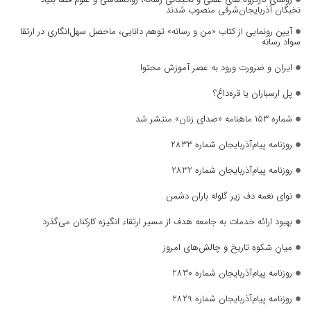
نخبگان آذربایجان‌شرقی منصوب شدند
آیین رونمایی از کتاب «من و رسانه» توهم دانایی، ماحصل سهل‌انگاری در ارتقا
سواد رسانه
ایران و ضرورت ورود به عصر آموزش محتوا
پل ارسباران یا قره‌داغ؟
شماره ۱۵۳ ماهنامه «صدای زنان» منتشر شد
روزنامه پیام‌آذربایجان شماره 2833
روزنامه پیام‌آذربایجان شماره 2832
نوای نغمه دف زیر گلوله باران دشمن
بهبود ارائه خدمات به جامعه هدف از مسیر ارتقاء انگیزه کارکنان می‌گذرد
میانِ شکوهِ تاریخ و چالش‌های امروز
روزنامه پیام‌آذربایجان شماره 2830
روزنامه پیام‌آذربایجان شماره 2829