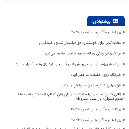
پیشنهادی:
روزنامه پیام‌آذربایجان شماره 2836
مطالبه‌گری برای خویشتن؛ حقِ فراموش‌شده‌ی خبرنگاران
روز خبرنگار؛ وقتی رسانه، حافظ کرامت جامعه می‌شود
شوک به ورزش ایران؛ ملی‌پوش المپیکی تبریز قید بازی‌های آسیایی را زد
خبرنگار؛ راوی حقیقت در عصر ابهام
کارتونهایی که ترافیک را به چالش میکشند
زنانی که بی‌نام، تبریز را ساخته‌اند ردپای زنان گمنام؛ از «کلانترخانیم»ها تا
«عموم نسوان» در اسناد مشروطه
روزنامه پیام‌آذربایجان شماره 2835
روزنامه پیام‌آذربایجان شماره 2834
رؤسای کارگروه های علمی و نخبگانی رسانه، روانشناسی و علوم قضا بنیاد