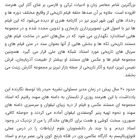
بزرگترین شاعر معاصر زبان و ادبیات ترکی و فارسی بر غنای آثار این هنرمند
افزوده است. علاوه بر آن صدها حلقه فیلم تاریخی از وقایع مختلف دوره ها و
رخداد های کهن شهر تبریز نیز در کارنامه هنری او دیده می‌شود که این فیلم
ها نیز با اصول فنی تصویربرداری بازسازی و تدوین مجدد شده و در مجموعه
هایی استاندارد نگهداری می شود که در سال‌های اخیر در ساخت فیلم های
مستند تاریخی تکه ها و بخش هایی از آنها بعنوان سند در متن فیلم های و
سریال های تاریخی مورد استناد شبکه های ملی قرار می گیرد. همچنین
مجموعه فیلم ها و عکس های مستند او بیشتر از طبیعت آذربایجان، فرش
نفیس تبریز، ابنیه و آثار تاریخی از جمله بازار تبریز بر مجموعه آثارش زینت می
بخشد.
حدود ۲۰ سال پیش در زمان مدیر مسئولی نشریه حیدر بابا توسط نگارنده این
یادداشت، با این هنرمند روزی از تابستان به دامنه های سهند رفتیم که استاد
مجموعه ای مستند عکس و فیلم از دره زیبای لیقوان و سرسبزی دامنه های
سهند و نحوه تهیه پنیر گوسفندی لیقوان آماده می کردند و حوصله کافی،
صبوری، سخت کوشی و همت برای کارهای ماندگار را من از نزدیک در وجود
استاد دیدم. و یا چند بار دانشجویان علوم ارتباطات را در درس عملی
فتوژورنالیسم به کارگاه عکاسی وی در فلکه بارنج کوی ولی عصر بردم و استاد