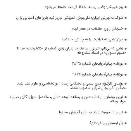
روز خبرنگار؛ وقتی رسانه، حافظ کرامت جامعه می‌شود
شوک به ورزش ایران؛ ملی‌پوش المپیکی تبریز قید بازی‌های آسیایی را زد
خبرنگار؛ راوی حقیقت در عصر ابهام
کارتونهایی که ترافیک را به چالش میکشند
زنانی که بی‌نام، تبریز را ساخته‌اند ردپای زنان گمنام؛ از «کلانترخانیم»ها تا
«عموم نسوان» در اسناد مشروطه
روزنامه پیام‌آذربایجان شماره 2835
روزنامه پیام‌آذربایجان شماره 2834
رؤسای کارگروه های علمی و نخبگانی رسانه، روانشناسی و علوم قضا بنیاد
نخبگان آذربایجان‌شرقی منصوب شدند
آیین رونمایی از کتاب «من و رسانه» توهم دانایی، ماحصل سهل‌انگاری در ارتقا
سواد رسانه
ایران و ضرورت ورود به عصر آموزش محتوا
پل ارسباران یا قره‌داغ؟