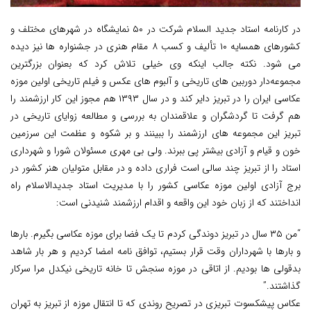
در کارنامه استاد جدید السلام شرکت در ۵۰ نمایشگاه در شهرهای مختلف و
کشورهای همسایه ۱۰ تألیف و کسب ۸ مقام هنری در جشنواره ها نیز دیده
می شود. نکته جالب اینکه وی خیلی تلاش کرد که بعنوان بزرگترین
مجموعه‌دار دوربین های تاریخی و آلبوم های عکس و فیلم تاریخی اولین موزه
عکاسی ایران را در تبریز دایر کند و در سال ۱۳۹۳ هم مجوز این کار ارزشمند را
هم گرفت تا گردشگران و علاقمندان به بررسی و مطالعه زوایای تاریخی در
تبریز این مجموعه های ارزشمند را ببینند و بر شکوه و عظمت این سرزمین
خون و قیام و آزادی بیشتر پی ببرند. ولی بی مهری مسئولان شورا و شهرداری
استاد را از تبریز چند سالی است فراری داده و در مقابل متولیان هنر کشور در
برج آزادی اولین موزه عکاسی کشور را با مدیریت استاد جدیدالاسلام راه
انداختند که از زبان خود این واقعه و اقدام ارزشمند شنیدنی است:
“من ۳۵ سال در تبریز دوندگی کردم تا یک فضا برای موزه عکاسی بگیرم. بارها
و بارها با شهرداران وقت قرار بستیم، توافق نامه امضا کردیم و هر بار شاهد
بدقولی ها بودیم. از اتاقی در موزه سنجش تا خانه تاریخی نیکدل مرا سرکار
گذاشتند.”
عکاس پیشکسوت تبریزی در تصریح روندی که تا انتقال موزه از تبریز به تهران