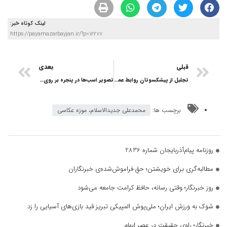
لینک کوتاه خبر:
https://payamazarbayjan.ir/?p=12277
قبلی
بعدی
تجلیل از پیشکسوتان روابط عمومی آذربایجان‌شرقی
تصویر اسب‌ها در پنجره بر روی صحنه
برچسب ها:
محمدعلی جدیدالاسلام، موزه عکاسی
روزنامه پیام‌آذربایجان شماره 2836
مطالبه‌گری برای خویشتن؛ حقِ فراموش‌شده‌ی خبرنگاران
روز خبرنگار؛ وقتی رسانه، حافظ کرامت جامعه می‌شود
شوک به ورزش ایران؛ ملی‌پوش المپیکی تبریز قید بازی‌های آسیایی را زد
خبرنگار؛ راوی حقیقت در عصر ابهام