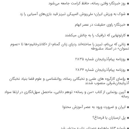
روز خبرنگار؛ وقتی رسانه، حافظ کرامت جامعه می‌شود
شوک به ورزش ایران؛ ملی‌پوش المپیکی تبریز قید بازی‌های آسیایی را زد
خبرنگار؛ راوی حقیقت در عصر ابهام
کارتونهایی که ترافیک را به چالش میکشند
زنانی که بی‌نام، تبریز را ساخته‌اند ردپای زنان گمنام؛ از «کلانترخانیم»ها تا «عموم
نسوان» در اسناد مشروطه
روزنامه پیام‌آذربایجان شماره 2835
روزنامه پیام‌آذربایجان شماره 2834
رؤسای کارگروه های علمی و نخبگانی رسانه، روانشناسی و علوم قضا بنیاد نخبگان
آذربایجان‌شرقی منصوب شدند
آیین رونمایی از کتاب «من و رسانه» توهم دانایی، ماحصل سهل‌انگاری در ارتقا سواد
رسانه
ایران و ضرورت ورود به عصر آموزش محتوا
پل ارسباران یا قره‌داغ؟
شماره ۱۵۳ ماهنامه «صدای زنان» منتشر شد