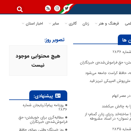
می
فرهنگ و هنر
زنان
گالری
سایر
اخبار استان
تصویر روز:
 ها
ره 2836
هیچ محتوایی موجود
تن؛ حقِ فراموش‌شده‌ی خبرنگاران
نیست
انه، حافظ کرامت جامعه می‌شود
لی‌پوش المپیکی تبریز قید
پیشنهادی:
ر عصر ابهام
روزنامه پیام‌آذربایجان شماره
 را به چالش میکشند
2836
ا ساخته‌اند ردپای زنان گمنام؛ از
مطالبه‌گری برای خویشتن؛ حقِ
وم نسوان» در اسناد مشروطه
فراموش‌شده‌ی خبرنگاران
ره 2835
روز خبرنگار؛ وقتی رسانه، حافظ