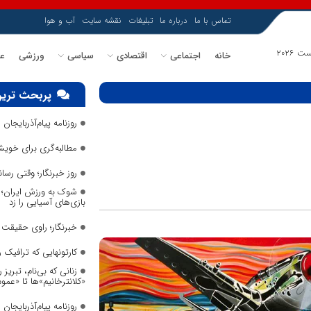
تماس با ما
درباره ما
تبلیغات
نقشه سایت
آب و هوا
خانه
اجتماعی
اقتصادی
سیاسی
ورزشی
عل
پربحث ترین
روزنامه پیام‌آذربایجان شما
مطالبه‌گری برای خویش
روز خبرنگار؛ وقتی رس
شوک به ورزش ایران؛ م
بازی‌های آسیایی را زد
خبرنگار؛ راوی حقیقت د
کارتونهایی که ترافیک
زنانی که بی‌نام، تبریز ر
«کلانترخانیم»ها تا «عم
روزنامه پیام‌آذربایجان شما