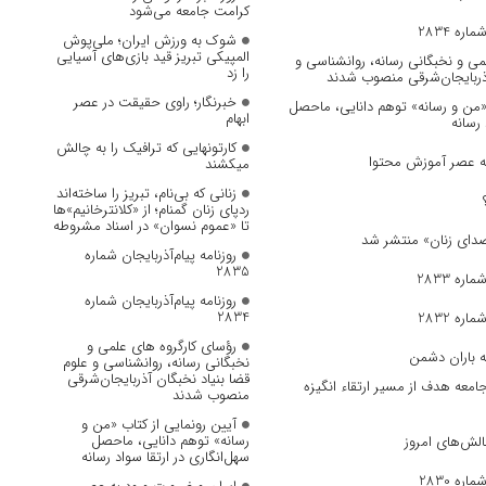
کرامت جامعه می‌شود
ره 2834
شوک به ورزش ایران؛ ملی‌پوش
المپیکی تبریز قید بازی‌های آسیایی
می و نخبگانی رسانه، روانشناسی و
را زد
آذربایجان‌شرقی منصوب شدند
خبرنگار؛ راوی حقیقت در عصر
 «من و رسانه» توهم دانایی، ماحصل
ابهام
 رسانه
کارتونهایی که ترافیک را به چالش
به عصر آموزش محتوا
میکشند
زنانی که بی‌نام، تبریز را ساخته‌اند
ردپای زنان گمنام؛ از «کلانترخانیم»ها
تا «عموم نسوان» در اسناد مشروطه
روزنامه پیام‌آذربایجان شماره
2835
ره 2833
روزنامه پیام‌آذربایجان شماره
2834
ره 2832
رؤسای کارگروه های علمی و
ه باران دشمن
نخبگانی رسانه، روانشناسی و علوم
قضا بنیاد نخبگان آذربایجان‌شرقی
جامعه هدف از مسیر ارتقاء انگیزه
منصوب شدند
آیین رونمایی از کتاب «من و
رسانه» توهم دانایی، ماحصل
الش‌های امروز
سهل‌انگاری در ارتقا سواد رسانه
ره 2830