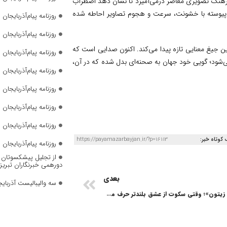
 فرهنگ تصویری معاصر درمی‌آمیزد تا نشان دهد اضطراب
 که پیوسته با خشونت، سرعت و هجوم تصاویر احاطه شده
روزنامه پیام‌آذربایجان شما
روزنامه پیام‌آذربایجان شما
این جیغ معنایی تازه پیدا می‌کند. اکنون صدایی است که
روزنامه پیام‌آذربایجان شما
ی‌شود؛ گویی خود جهان به صحنه‌ای بدل شده که در آن،
روزنامه پیام‌آذربایجان شما
روزنامه پیام‌آذربایجان شما
روزنامه پیام‌آذربایجان شما
روزنامه پیام‌آذربایجان شماره 2823
 کوتاه خبر:
https://payamazarbayjan.ir/?p=16113
روزنامه پیام‌آذربایجان شماره 2822
از تجلیل پیشکسوتان تا 
دورهمی خبرنگاران تبریز
بعدی
سه والیبالیست آذربایج
«زیر درختان زیتون»؛ وقتی سکوت از عشق بلندتر حرف می‌زند