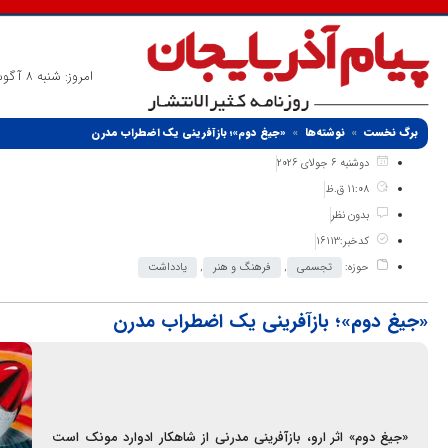
امروز: شنبه 8 آگوست 2026
برگ نخست
نوشته‌ها
«جیغ دوم»؛ بازآفرینی یک اضطراب مدرن
دوشنبه 6 جولای 2026
11:08 ق.ظ
بدون نظر
کدخبر:16113
حوزه:
تجسمی
,
فرهنگ و هنر
,
یادداشت
«جیغ دوم»؛ بازآفرینی یک اضطراب مدرن
«جیغ دوم» اثر ارو، بازآفرینی مدرنی از شاهکار ادوارد مونک است