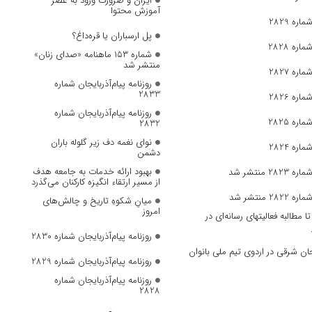
ایران و ضرورت ورود به عصر
آموزش محتوا
ره 2829
پل ارسباران یا قره‌داغ؟
ره 2828
شماره ۱۵۳ ماهنامه «صدای زنان»
منتشر شد
ره 2827
روزنامه پیام‌آذربایجان شماره
2833
ره 2826
روزنامه پیام‌آذربایجان شماره
ره 2825
2832
نوای نغمه دف زیر گلوله باران
ره 2824
دشمن
بهبود ارائه خدمات به جامعه هدف
 منتشر شد
از مسیر ارتقاء انگیزه کارکنان می‌گذرد
 منتشر شد
میانِ شکوهِ تاریخ و چالش‌های
امروز
مطالبه فعالیتهای رسانه‌ای در
روزنامه پیام‌آذربایجان شماره 2830
ان‌ شرقی در اردوی تیم ملی بانوان
روزنامه پیام‌آذربایجان شماره 2829
روزنامه پیام‌آذربایجان شماره
2828