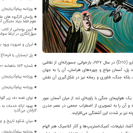
روزنامه پیام‌آذربایجان شما
رؤسای کارگروه های عل
علوم قضا بنیاد نخبگان 
آیین رونمایی از کتاب
سهل‌انگاری در ارتقا سواد
ایران و ضرورت ورود 
پل ارسباران یا قره‌داغ؟
اثر «جیغ دوم» (The Second Scream)، خلق‌شده توسط هنرمند ایسلندی ارو (Erró) در سال ۱۹۶۷، بازخوانی جسورانه‌ای از نقاشی
شماره ۱۵۳ ماهنامه «صدای زنان» منتشر شد
د پل، آسمان مواج و چهره‌های هراسان، آن را به جهان
روزنامه پیام‌آذربایجان شما
 بلکه جنگ، فناوری و رسانه نیز در شکل‌گیری آن نقش
روزنامه پیام‌آذربایجان شما
نوای نغمه دف زیر گلول
یک هواپیمای جنگی با زاویه‌ای تند از میان آسمان عبور
‌برد و آن را به تصویری از اضطراب جمعی در عصر مدرن
بهبود ارائه خدمات به 
کارکنان می‌گذرد
نیز بر شدت این آشفتگی می‌افزایند.
میانِ شکوهِ تاریخ و چ
شنا، تبلیغات، کمیک‌استریپ‌ها و آثار کلاسیک هنر الهام
روزنامه پیام‌آذربایجان شما