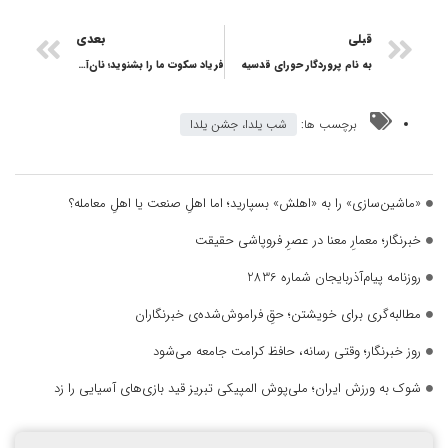
قبلی
بعدی
به نام پروردگار حورای قدسیه
فریاد سکوت ما را بشنوید؛ نان‌آوران ما در آستانه فروپاشی هستند
برچسب ها:
شب یلدا، جشن یلدا
«ماشین‌سازی» را به «اهلش» بسپارید؛ اما اهلِ صنعت یا اهلِ معامله؟
خبرنگار؛ معمارِ معنا در عصرِ فروپاشی حقیقت
روزنامه پیام‌آذربایجان شماره 2836
مطالبه‌گری برای خویشتن؛ حقِ فراموش‌شده‌ی خبرنگاران
روز خبرنگار؛ وقتی رسانه، حافظ کرامت جامعه می‌شود
شوک به ورزش ایران؛ ملی‌پوش المپیکی تبریز قید بازی‌های آسیایی را زد