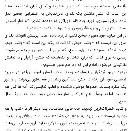
اقتصادی. مسئله این نیست که انار و هندوانه و آجیل گران شده‌اند؛ مسئله
این است که فشارِ داشتن یک یلدای قابل‌نمایش به اضطرابی جمعی بدل
شده. برای بسیاری، تهیه چند قلم خوراکی نه مقدمه شادی، که آغازِ استرس
است: استرسِ کم‌بودن، ناقص‌بودن، و در نهایت «کم‌دیدن‌شدن».
در این میان، خودِ مفهوم جشن تغییر کارکرد داده است. پرسش نانوشته یلدای
امروز این نیست که «چقدر خوش گذشت؟» بلکه این است که «چقدر خوب
دیده شد؟». سفره‌ها نه برای جمع، که برای قاب دوربین چیده می‌شوند.
زیبایی نه برای لذت، که برای اثبات. و اینجاست که جشن، آرام‌آرام به نمایش
بقا تبدیل می‌شود: اعلام این که «ما هم هنوز هستیم».
تهدید دوم، فردگرایی فرساینده زمانه است. انسان امروز آن‌قدر در جزیره
شخصی خود فرو رفته که حتی یک آیین ریشه‌دار هم به‌زور می‌تواند او را دور
یک سفره بنشاند. جمع‌ها موقتی، شکننده و اغلب نمایشی‌اند. آدم‌ها کنار هم
هستند، اما نه لزوماً با هم. هر کس نماینده تصویر خود است، نه شریک حال
جمع.
و شاید خطرناک‌ترین تهدید، جا‌به‌جایی معناست. یلدا دیگر الزاماً «شبِ با هم
بودن» نیست؛ شب ورود به جمع دیده‌شده‌هاست. شادی واقعی، بی‌صدا،
بی‌قاب، بی‌لایک، در حاشیه می‌ماند، چون مدرکی ندارد. آن‌چه باقی می‌ماند،
تقلایی است برای شبی که قرار است جشن باشد، اما اغلب نمایشی بیش