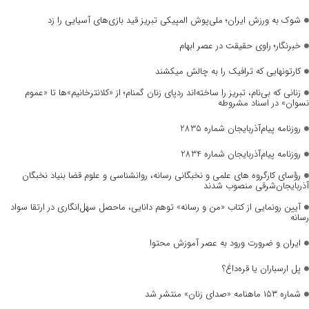
شوک به ورزش ایران؛ ملی‌پوش المپیکی تبریز قید بازی‌های آسیایی را زد
خبرنگار؛ راوی حقیقت در عصر ابهام
کارتونهایی که ترافیک را به چالش میکشند
زنانی که بی‌نام، تبریز را ساخته‌اند ردپای زنان گمنام؛ از «کلانترخانیم»ها تا «عموم
نسوان» در اسناد مشروطه
روزنامه پیام‌آذربایجان شماره 2835
روزنامه پیام‌آذربایجان شماره 2834
رؤسای کارگروه های علمی و نخبگانی رسانه، روانشناسی و علوم قضا بنیاد نخبگان
آذربایجان‌شرقی منصوب شدند
آیین رونمایی از کتاب «من و رسانه» توهم دانایی، ماحصل سهل‌انگاری در ارتقا سواد
رسانه
ایران و ضرورت ورود به عصر آموزش محتوا
پل ارسباران یا قره‌داغ؟
شماره ۱۵۳ ماهنامه «صدای زنان» منتشر شد