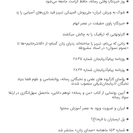
روز خبرنگار؛ وقتی رسانه، حافظ کرامت جامعه می‌شود
شوک به ورزش ایران؛ ملی‌پوش المپیکی تبریز قید بازی‌های آسیایی را زد
خبرنگار؛ راوی حقیقت در عصر ابهام
کارتونهایی که ترافیک را به چالش میکشند
زنانی که بی‌نام، تبریز را ساخته‌اند ردپای زنان گمنام؛ از «کلانترخانیم»ها تا
«عموم نسوان» در اسناد مشروطه
روزنامه پیام‌آذربایجان شماره 2835
روزنامه پیام‌آذربایجان شماره 2834
رؤسای کارگروه های علمی و نخبگانی رسانه، روانشناسی و علوم قضا بنیاد
نخبگان آذربایجان‌شرقی منصوب شدند
آیین رونمایی از کتاب «من و رسانه» توهم دانایی، ماحصل سهل‌انگاری در ارتقا
سواد رسانه
ایران و ضرورت ورود به عصر آموزش محتوا
پل ارسباران یا قره‌داغ؟
شماره ۱۵۳ ماهنامه «صدای زنان» منتشر شد