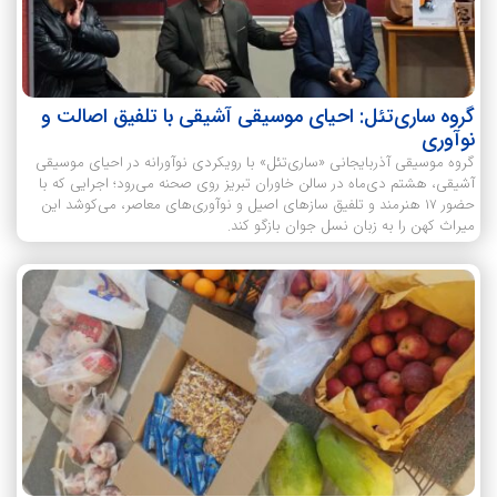
گروه ساری‌تئل: احیای موسیقی آشیقی با تلفیق اصالت و
نوآوری
گروه موسیقی آذربایجانی «ساری‌تئل» با رویکردی نوآورانه در احیای موسیقی
آشیقی، هشتم دی‌ماه در سالن خاوران تبریز روی صحنه می‌رود؛ اجرایی که با
حضور ۱۷ هنرمند و تلفیق سازهای اصیل و نوآوری‌های معاصر، می‌کوشد این
میراث کهن را به زبان نسل جوان بازگو کند.