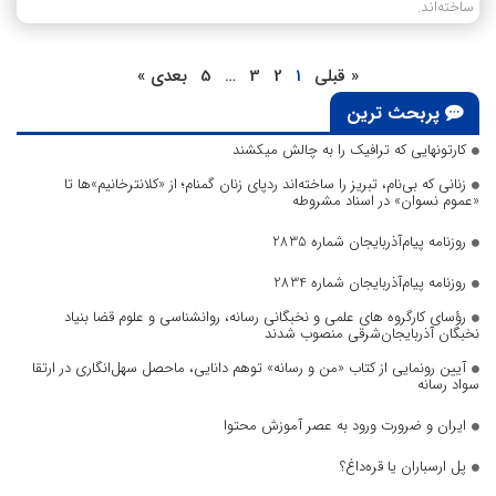
ساخته‌اند.
« قبلی
1
2
3
…
5
بعدی »
پربحث ترین
کارتونهایی که ترافیک را به چالش میکشند
زنانی که بی‌نام، تبریز را ساخته‌اند ردپای زنان گمنام؛ از «کلانترخانیم»ها تا
«عموم نسوان» در اسناد مشروطه
روزنامه پیام‌آذربایجان شماره 2835
روزنامه پیام‌آذربایجان شماره 2834
رؤسای کارگروه های علمی و نخبگانی رسانه، روانشناسی و علوم قضا بنیاد
نخبگان آذربایجان‌شرقی منصوب شدند
آیین رونمایی از کتاب «من و رسانه» توهم دانایی، ماحصل سهل‌انگاری در ارتقا
سواد رسانه
ایران و ضرورت ورود به عصر آموزش محتوا
پل ارسباران یا قره‌داغ؟