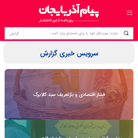
زنانی که بی‌نام، تبریز را ساخته‌اند ردپای زنان گمنام؛ از «کلانترخانیم»ها تا «عموم نسوان» در اسناد مشروطه
سرویس خبری گزارش
فشار اقتصادی و بازتعریف سبد کالابرگ